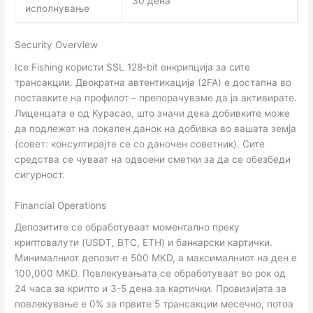
30 дена
исполнување
Security Overview
Ice Fishing користи SSL 128-bit енкрипција за сите
трансакции. Двократна автентикација (2FA) е достапна во
поставките на профилот – препорачуваме да ја активирате.
Лиценцата е од Курасао, што значи дека добивките може
да подлежат на локален данок на добивка во вашата земја
(совет: консултирајте се со даночен советник). Сите
средства се чуваат на одвоени сметки за да се обезбеди
сигурност.
Financial Operations
Депозитите се обработуваат моментално преку
криптовалути (USDT, BTC, ETH) и банкарски картички.
Минималниот депозит е 500 MKD, а максималниот на ден е
100,000 MKD. Повлекувањата се обработуваат во рок од
24 часа за крипто и 3-5 дена за картички. Провизијата за
повлекување е 0% за првите 5 трансакции месечно, потоа