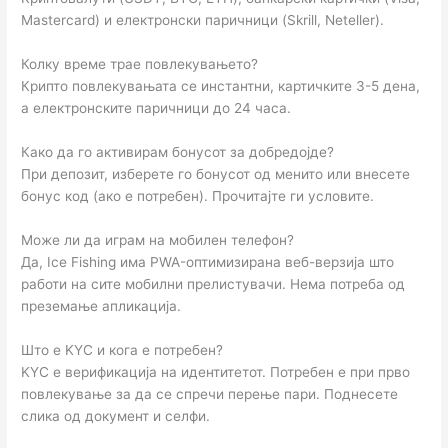
Mastercard) и електронски паричници (Skrill, Neteller).
Колку време трае повлекувањето?
Крипто повлекувањата се инстантни, картичките 3-5 дена,
а електронските паричници до 24 часа.
Како да го активирам бонусот за добредојде?
При депозит, изберете го бонусот од менито или внесете
бонус код (ако е потребен). Прочитајте ги условите.
Може ли да играм на мобилен телефон?
Да, Ice Fishing има PWA-оптимизирана веб-верзија што
работи на сите мобилни прелистувачи. Нема потреба од
преземање апликација.
Што е KYC и кога е потребен?
KYC е верификација на идентитетот. Потребен е при прво
повлекување за да се спречи перење пари. Поднесете
слика од документ и селфи.