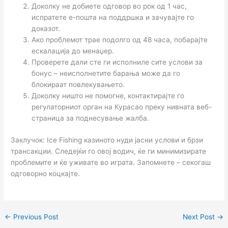
Доколку не добиете одговор во рок од 1 час,
испратете е-пошта на поддршка и зачувајте го
доказот.
Ако проблемот трае подолго од 48 часа, побарајте
ескалација до менаџер.
Проверете дали сте ги исполниле сите услови за
бонус – неисполнетите барања може да го
блокираат повлекувањето.
Доколку ништо не помогне, контактирајте го
регулаторниот орган на Курасао преку нивната веб-
страница за поднесување жалба.
Заклучок: Ice Fishing казиното нуди јасни услови и брзи
трансакции. Следејќи го овој водич, ќе ги минимизирате
проблемите и ќе уживате во играта. Запомнете – секогаш
одговорно коцкајте.
←
Previous Post
Next Post
→