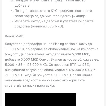
Потврдете ја е-поштата преку линкот што го
добивате.
По log-in, завршете го KYC профилот: поставете
фотографија од документ за идентификација.
Изберете метод на депозит и уплатете ги првите
средства (минимум 500 MKD).
Bonus Math
Бонусот за добредојде на Ice Fishing casino е 100% до
10,000 MKD, со барање за обложување 35x на износот на
бонусот. Да пресметаме: ако депозирате 5,000 MKD,
добивате 5,000 MKD бонус. Вкупен износ за обложување:
5,000 × 35 = 175,000 MKD. Со просечен RTP од 96%,
очекуваната загуба при обложување е 175,000 × 0.04 =
7,000 MKD. Бидејќи бонусот е 5,000 MKD, позитивната
очекувана вредност е можна само ако користите
стратегија за ниска варијација.