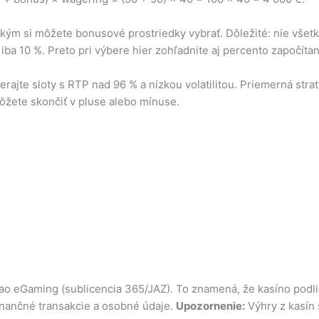
kým si môžete bonusové prostriedky vybrať. Dôležité: nie všetk
e iba 10 %. Preto pri výbere hier zohľadnite aj percento započítan
erajte sloty s RTP nad 96 % a nízkou volatilitou. Priemerná str
ôžete skončiť v pluse alebo mínuse.
acao eGaming (sublicencia 365/JAZ). To znamená, že kasíno podl
finančné transakcie a osobné údaje.
Upozornenie:
Výhry z kasín 