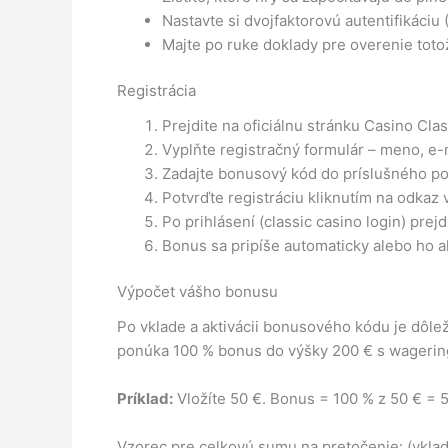
Nastavte si dvojfaktorovú autentifikáciu
Majte po ruke doklady pre overenie totož
Registrácia
Prejdite na oficiálnu stránku Casino Class
Vyplňte registračný formulár – meno, e-
Zadajte bonusový kód do príslušného poľ
Potvrďte registráciu kliknutím na odkaz 
Po prihlásení (classic casino login) prej
Bonus sa pripíše automaticky alebo ho ak
Výpočet vášho bonusu
Po vklade a aktivácii bonusového kódu je dôle
ponúka 100 % bonus do výšky 200 € s wagerin
Príklad:
Vložíte 50 €. Bonus = 100 % z 50 € = 5
Vzorec pre celkovú sumu na pretočenie: (vklad