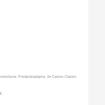
pretočenie. Predpokladajme, že Casino Classic
€.