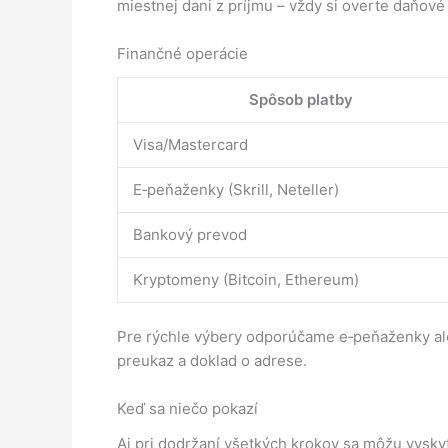
miestnej dani z príjmu – vždy si overte daňové 
Finančné operácie
Spôsob platby
Visa/Mastercard
E‑peňaženky (Skrill, Neteller)
Bankový prevod
Kryptomeny (Bitcoin, Ethereum)
Pre rýchle výbery odporúčame e‑peňaženky ale
preukaz a doklad o adrese.
Keď sa niečo pokazí
Aj pri dodržaní všetkých krokov sa môžu vyskyt