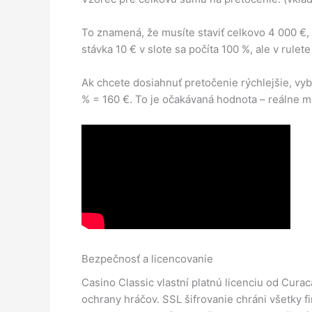
To znamená, že musíte staviť celkovo 4 000 €, 
stávka 10 € v slote sa počíta 100 %, ale v rulet
Ak chcete dosiahnuť pretočenie rýchlejšie, vyb
% = 160 €. To je očakávaná hodnota – reálne m
Bezpečnosť a licencovanie
Casino Classic vlastní platnú licenciu od Cur
ochrany hráčov. SSL šifrovanie chráni všetky 