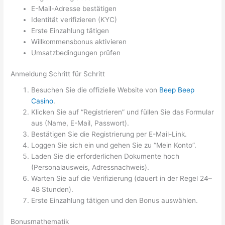
E-Mail-Adresse bestätigen
Identität verifizieren (KYC)
Erste Einzahlung tätigen
Willkommensbonus aktivieren
Umsatzbedingungen prüfen
Anmeldung Schritt für Schritt
Besuchen Sie die offizielle Website von
Beep Beep
Casino
.
Klicken Sie auf “Registrieren” und füllen Sie das Formular
aus (Name, E-Mail, Passwort).
Bestätigen Sie die Registrierung per E-Mail-Link.
Loggen Sie sich ein und gehen Sie zu “Mein Konto”.
Laden Sie die erforderlichen Dokumente hoch
(Personalausweis, Adressnachweis).
Warten Sie auf die Verifizierung (dauert in der Regel 24–
48 Stunden).
Erste Einzahlung tätigen und den Bonus auswählen.
Bonusmathematik