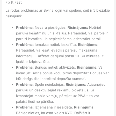
Fix It Fast
Ja rodas problēmas ar Bwins login vai spēlēm, šeit ir 5 biežākie
risinājumi:
Problēma:
Nevaru pieslēgties.
Risinājums:
Notīriet
pārlūka kešatmiņu un sīkfailus. Pārbaudiet, vai parole ir
pareizi ievadīta. Ja nepieciešams, atiestatiet paroli.
Problēma:
Iemaksa netiek ieskaitīta.
Risinājums:
Pārbaudiet, vai esat ievadījis pareizu maksājuma
informāciju. Dažkārt darījumi prasa 10-30 minūtes, it
īpaši ar kriptovalūtu.
Problēma:
Bonuss netiek aktivizēts.
Risinājums:
Vai
ievadījāt Bwins bonus kodu pirms depozīta? Bonuss var
būt derīgs tikai noteiktai depozīta summai.
Problēma:
Spēle neielādējas.
Risinājums:
Atjaunojiet
pārlūku un deaktivizējiet reklāmu bloķētājus. Ja
izmantojat mobilo versiju, pārejiet uz PWA – to var
palaist tieši no pārlūka.
Problēma:
Izņemšana ir iesaldēta.
Risinājums:
Pārliecinieties, ka esat veicis KYC. Dažkārt ir