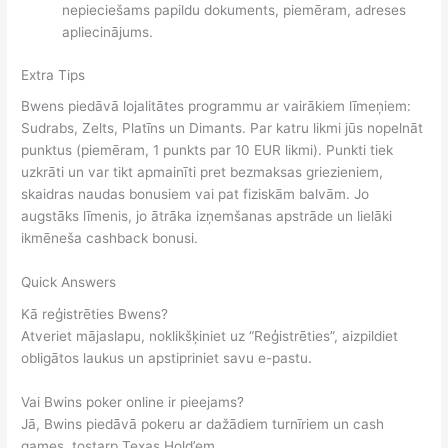
nepieciešams papildu dokuments, piemēram, adreses
apliecinājums.
Extra Tips
Bwens piedāvā lojalitātes programmu ar vairākiem līmeņiem:
Sudrabs, Zelts, Platīns un Dimants. Par katru likmi jūs nopelnāt
punktus (piemēram, 1 punkts par 10 EUR likmi). Punkti tiek
uzkrāti un var tikt apmainīti pret bezmaksas griezieniem,
skaidras naudas bonusiem vai pat fiziskām balvām. Jo
augstāks līmenis, jo ātrāka izņemšanas apstrāde un lielāki
ikmēneša cashback bonusi.
Quick Answers
Kā reģistrēties Bwens?
Atveriet mājaslapu, noklikšķiniet uz “Reģistrēties”, aizpildiet
obligātos laukus un apstipriniet savu e-pastu.
Vai Bwins poker online ir pieejams?
Jā, Bwins piedāvā pokeru ar dažādiem turnīriem un cash
games, tostarp Texas Hold’em.