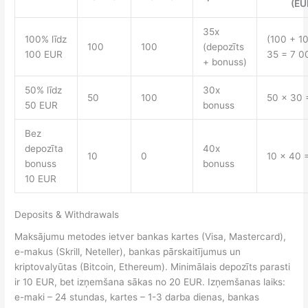
(EU
35x
100% līdz
(100 + 1
100
100
(depozīts
100 EUR
35 = 7 0
+ bonuss)
50% līdz
30x
50
100
50 × 30 
50 EUR
bonuss
Bez
depozīta
40x
10
0
10 × 40 
bonuss
bonuss
10 EUR
Deposits & Withdrawals
Maksājumu metodes ietver bankas kartes (Visa, Mastercard),
e-makus (Skrill, Neteller), bankas pārskaitījumus un
kriptovalyūtas (Bitcoin, Ethereum). Minimālais depozīts parasti
ir 10 EUR, bet izņemšana sākas no 20 EUR. Izņemšanas laiks:
e-maki – 24 stundas, kartes – 1-3 darba dienas, bankas