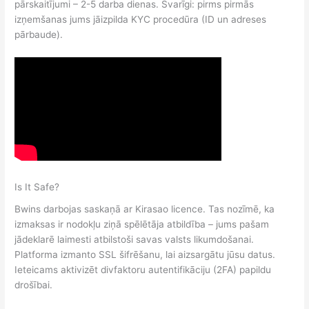
pārskaitījumi – 2-5 darba dienas. Svarīgi: pirms pirmās
izņemšanas jums jāizpilda KYC procedūra (ID un adreses
pārbaude).
Is It Safe?
Bwins darbojas saskaņā ar Kirasao licence. Tas nozīmē, ka
izmaksas ir nodokļu ziņā spēlētāja atbildība – jums pašam
jādeklarē laimesti atbilstoši savas valsts likumdošanai.
Platforma izmanto SSL šifrēšanu, lai aizsargātu jūsu datus.
Ieteicams aktivizēt divfaktoru autentifikāciju (2FA) papildu
drošībai.