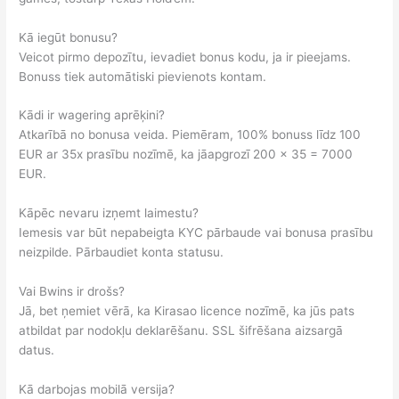
Kā iegūt bonusu?
Veicot pirmo depozītu, ievadiet bonus kodu, ja ir pieejams.
Bonuss tiek automātiski pievienots kontam.
Kādi ir wagering aprēķini?
Atkarībā no bonusa veida. Piemēram, 100% bonuss līdz 100
EUR ar 35x prasību nozīmē, ka jāapgrozī 200 × 35 = 7000
EUR.
Kāpēc nevaru izņemt laimestu?
Iemesis var būt nepabeigta KYC pārbaude vai bonusa prasību
neizpilde. Pārbaudiet konta statusu.
Vai Bwins ir drošs?
Jā, bet ņemiet vērā, ka Kirasao licence nozīmē, ka jūs pats
atbildat par nodokļu deklarēšanu. SSL šifrēšana aizsargā
datus.
Kā darbojas mobilā versija?