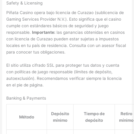
Safety & Licensing
Piñata Casino opera bajo licencia de Curazao (sublicencia de
Gaming Services Provider N.V.). Esto significa que el casino
cumple con estándares básicos de seguridad y juego
responsable.
Importante:
las ganancias obtenidas en casinos
con licencia de Curazao pueden estar sujetas a impuestos
locales en tu país de residencia. Consulta con un asesor fiscal
para conocer tus obligaciones.
El sitio utiliza cifrado SSL para proteger tus datos y cuenta
con políticas de juego responsable (límites de depósito,
autoexclusión). Recomendamos verificar siempre la licencia
en el pie de página.
Banking & Payments
Depósito
Tiempo de
Retiro
Método
mínimo
depósito
mínimo