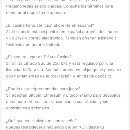
tragamonedas seleccionadas. Consulta los términos para
conocer el requisito de apuesta.
¿El casino tiene atención al cliente en español?
Sí, el soporte está disponible en español a través del chat en
vivo 24/7 y correo electrónico. También ofrecen asistencia
telefónica en horario limitado.
¿Es seguro jugar en Piñata Casino?
Sí, utiliza cifrado SSL de 256 bits y está regulado por una
licencia de Curazao. Además, promueve el juego responsable
con herramientas de autoexclusión y límites de depósito.
¿Puedo usar criptomonedas para jugar?
Sí, aceptan Bitcoin, Ethereum y Litecoin tanto para depósitos
como para retiros. Las transacciones son rápidas y sin
comisiones adicionales.
¿Qué sucede si olvido mi contraseña?
Puedes restablecerla haciendo clic en “¿Olvidaste tu