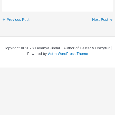
←
Previous Post
Next Post
→
Copyright © 2026 Lavanya Jindal - Author of Hester & Crazyfur |
Powered by
Astra WordPress Theme