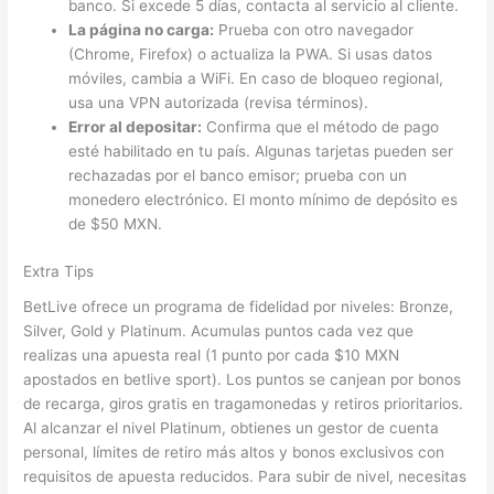
banco. Si excede 5 días, contacta al servicio al cliente.
La página no carga:
Prueba con otro navegador
(Chrome, Firefox) o actualiza la PWA. Si usas datos
móviles, cambia a WiFi. En caso de bloqueo regional,
usa una VPN autorizada (revisa términos).
Error al depositar:
Confirma que el método de pago
esté habilitado en tu país. Algunas tarjetas pueden ser
rechazadas por el banco emisor; prueba con un
monedero electrónico. El monto mínimo de depósito es
de $50 MXN.
Extra Tips
BetLive ofrece un programa de fidelidad por niveles: Bronze,
Silver, Gold y Platinum. Acumulas puntos cada vez que
realizas una apuesta real (1 punto por cada $10 MXN
apostados en betlive sport). Los puntos se canjean por bonos
de recarga, giros gratis en tragamonedas y retiros prioritarios.
Al alcanzar el nivel Platinum, obtienes un gestor de cuenta
personal, límites de retiro más altos y bonos exclusivos con
requisitos de apuesta reducidos. Para subir de nivel, necesitas