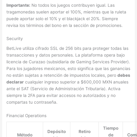
Importante:
No todos los juegos contribuyen igual. Las
tragamonedas suelen aportar el 100%, mientras que la ruleta
puede aportar solo el 10% y el blackjack el 20%. Siempre
revisa los términos del bono en la sección de promociones.
Security
BetLive utiliza cifrado SSL de 256 bits para proteger todas las
transacciones y datos personales. La plataforma opera bajo
licencia de Curazao (subsidiaria de Gaming Services Provider).
Para los jugadores mexicanos, esto significa que las ganancias
no están sujetas a retención de impuestos locales, pero
debes
declarar
cualquier ingreso superior a $600,000 MXN anuales
ante el SAT (Servicio de Administración Tributaria). Activa
siempre la 2FA para evitar accesos no autorizados y no
compartas tu contraseña.
Financial Operations
Tiempo
Depósito
Retiro
Método
de
Comi