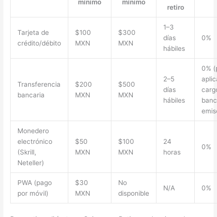
mínimo
mínimo
retiro
1–3
Tarjeta de
$100
$300
días
0%
crédito/débito
MXN
MXN
hábiles
0% (
2–5
aplic
Transferencia
$200
$500
días
carg
bancaria
MXN
MXN
hábiles
banc
emis
Monedero
electrónico
$50
$100
24
0%
(Skrill,
MXN
MXN
horas
Neteller)
PWA (pago
$30
No
N/A
0%
por móvil)
MXN
disponible