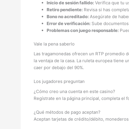
Inicio de sesión fallido:
Verifica que tu u
Retiro pendiente:
Revisa si has completa
Bono no acreditado:
Asegúrate de haber 
Error de verificación:
Sube documentos vá
Problemas con juego responsable:
Puede
Vale la pena saberlo
Las tragamonedas ofrecen un RTP promedio del 
la ventaja de la casa. La ruleta europea tien
caer por debajo del 90%.
Los jugadores preguntan
¿Cómo creo una cuenta en este casino?
Regístrate en la página principal, completa el f
¿Qué métodos de pago aceptan?
Aceptan tarjetas de crédito/débito, monederos 