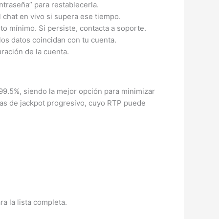
ntraseña” para restablecerla.
 chat en vivo si supera ese tiempo.
to mínimo. Si persiste, contacta a soporte.
os datos coincidan con tu cuenta.
ración de la cuenta.
99.5%, siendo la mejor opción para minimizar
das de jackpot progresivo, cuyo RTP puede
a la lista completa.