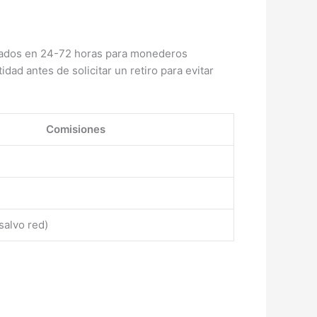
ocesados en 24-72 horas para monederos
idad antes de solicitar un retiro para evitar
Comisiones
salvo red)