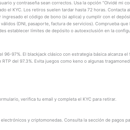
suario y contraseña sean correctos. Usa la opción “Olvidé mi co
do el KYC. Los retiros suelen tardar hasta 72 horas. Contacta al
ingresado el código de bono (si aplica) y cumplir con el depósi
lidos (DNI, pasaporte, factura de servicios). Comprueba que l
s establecer límites de depósito o autoexclusión en la configu
96-97%. El blackjack clásico con estrategia básica alcanza el 
e un RTP del 97.3%. Evita juegos como keno o algunas tragamone
ormulario, verifica tu email y completa el KYC para retirar.
electrónicos y criptomonedas. Consulta la sección de pagos par