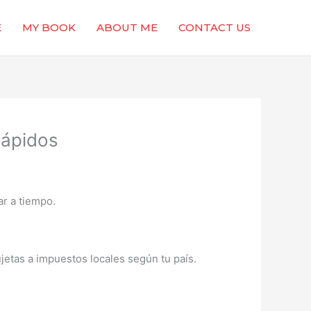
E
MY BOOK
ABOUT ME
CONTACT US
rápidos
ar a tiempo.
ujetas a impuestos locales según tu país.