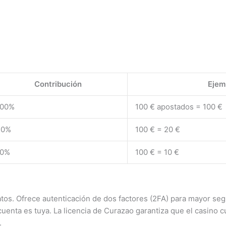
Contribución
Ejem
100%
100 € apostados = 100 €
20%
100 € = 20 €
10%
100 € = 10 €
 datos. Ofrece autenticación de dos factores (2FA) para mayor 
 cuenta es tuya. La licencia de Curazao garantiza que el casino
.