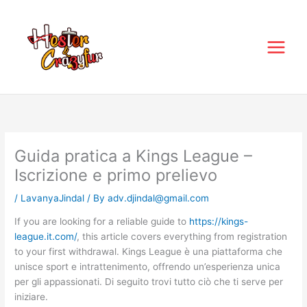
Skip
to
content
Guida pratica a Kings League –
Iscrizione e primo prelievo
/
LavanyaJindal
/ By
adv.djindal@gmail.com
If you are looking for a reliable guide to
https://kings-
league.it.com/
, this article covers everything from registration
to your first withdrawal. Kings League è una piattaforma che
unisce sport e intrattenimento, offrendo un’esperienza unica
per gli appassionati. Di seguito trovi tutto ciò che ti serve per
iniziare.