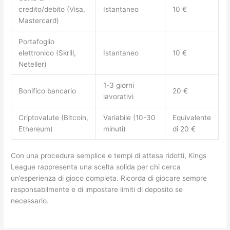
credito/debito (Visa,
Istantaneo
10 €
Mastercard)
Portafoglio
elettronico (Skrill,
Istantaneo
10 €
Neteller)
1-3 giorni
Bonifico bancario
20 €
lavorativi
Criptovalute (Bitcoin,
Variabile (10-30
Equivalente
Ethereum)
minuti)
di 20 €
Con una procedura semplice e tempi di attesa ridotti, Kings
League rappresenta una scelta solida per chi cerca
un’esperienza di gioco completa. Ricorda di giocare sempre
responsabilmente e di impostare limiti di deposito se
necessario.