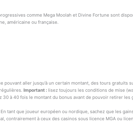
rogressives comme Mega Moolah et Divine Fortune sont disponib
ne, américaine ou française.
 pouvant aller jusqu’à un certain montant, des tours gratuits 
régulières.
Important :
lisez toujours les conditions de mise (w
30 à 40 fois le montant du bonus avant de pouvoir retirer les 
 En tant que joueur européen ou nordique, sachez que les gain
cal, contrairement à ceux des casinos sous licence MGA ou licenc