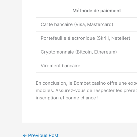
Méthode de paiement
Carte bancaire (Visa, Mastercard)
Portefeuille électronique (Skrill, Neteller)
Cryptomonnaie (Bitcoin, Ethereum)
Virement bancaire
En conclusion, le Bdmbet casino offre une exp
mobiles. Assurez-vous de respecter les préreq
inscription et bonne chance !
←
Previous Post