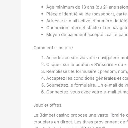
Âge minimum de 18 ans (ou 21 ans selon v
Pièce d’identité valide (passeport, carte
Adresse e-mail active et numéro de tél
Connexion Internet stable et un navigate
Moyen de paiement accepté : carte banca
Comment s’inscrire
Accédez au site via votre navigateur mo
Cliquez sur le bouton « S’inscrire » ou «
Remplissez le formulaire : prénom, nom,
Acceptez les conditions générales et con
Soumettez le formulaire. Un e-mail de vé
Connectez-vous avec votre e-mail et mo
Jeux et offres
Le Bdmbet casino propose une vaste librairie d
croupiers en direct. Les titres proviennent d