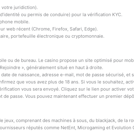
otre juridiction).
 d’identité ou permis de conduire) pour la vérification KYC.
éphone mobile.
ur web récent (Chrome, Firefox, Safari, Edge).
ire, portefeuille électronique ou cryptomonnaie.
bile ou de bureau. Le casino propose un site optimisé pour mob
 Rejoindre », généralement situé en haut à droite.
 date de naissance, adresse e-mail, mot de passe sécurisé, et s
firmez que vous avez plus de 18 ans. Si vous le souhaitez, activ
rification vous sera envoyé. Cliquez sur le lien pour activer vo
t de passe. Vous pouvez maintenant effectuer un premier dépô
e jeux, comprenant des machines à sous, du blackjack, de la ro
e fournisseurs réputés comme NetEnt, Microgaming et Evolution 