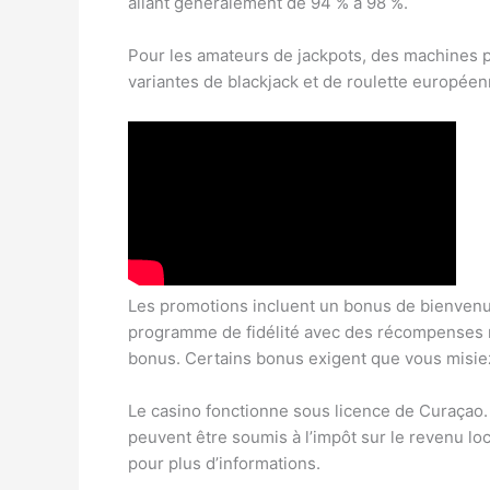
allant généralement de 94 % à 98 %.
Pour les amateurs de jackpots, des machines p
variantes de blackjack et de roulette européen
Les promotions incluent un bonus de bienvenue
programme de fidélité avec des récompenses 
bonus. Certains bonus exigent que vous misiez 
Le casino fonctionne sous licence de Curaçao.
peuvent être soumis à l’impôt sur le revenu lo
pour plus d’informations.