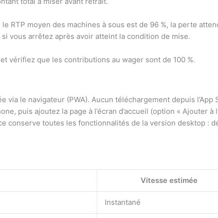
ant total à miser avant retrait.
 Si le RTP moyen des machines à sous est de 96 %, la perte atte
si vous arrêtez après avoir atteint la condition de mise.
) et vérifiez que les contributions au wager sont de 100 %.
e via le navigateur (PWA). Aucun téléchargement depuis l’App S
ne, puis ajoutez la page à l’écran d’accueil (option « Ajouter à l
ce conserve toutes les fonctionnalités de la version desktop : dé
Vitesse estimée
Instantané