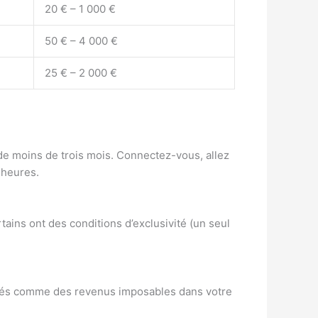
20 € – 1 000 €
50 € – 4 000 €
25 € – 2 000 €
e de moins de trois mois. Connectez-vous, allez
 heures.
ains ont des conditions d’exclusivité (un seul
dérés comme des revenus imposables dans votre