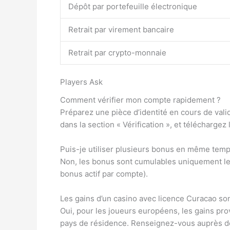
Dépôt par portefeuille électronique
Retrait par virement bancaire
Retrait par crypto-monnaie
Players Ask
Comment vérifier mon compte rapidement ?
Préparez une pièce d’identité en cours de valid
dans la section « Vérification », et téléchar
Puis-je utiliser plusieurs bonus en même temp
Non, les bonus sont cumulables uniquement les 
bonus actif par compte).
Les gains d’un casino avec licence Curacao son
Oui, pour les joueurs européens, les gains p
pays de résidence. Renseignez-vous auprès de 