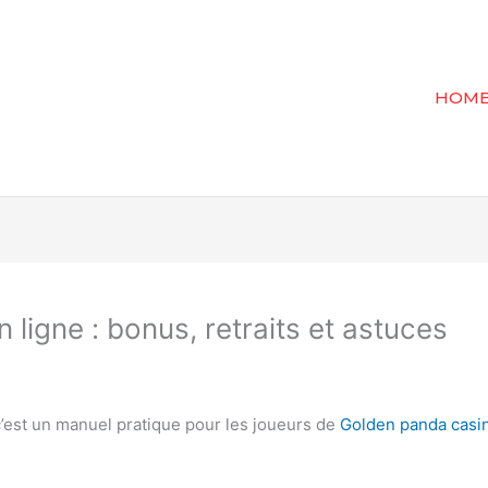
HOM
 ligne : bonus, retraits et astuces
c’est un manuel pratique pour les joueurs de
Golden panda casi