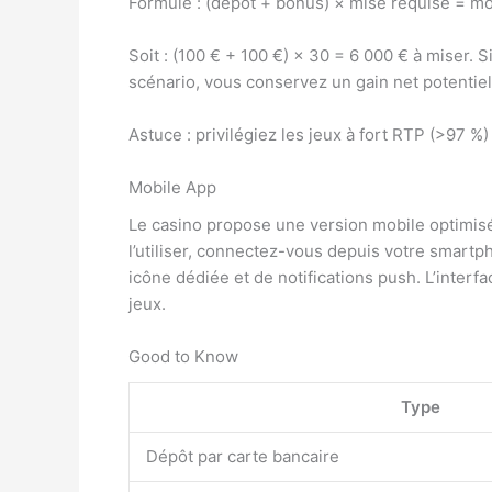
Formule : (dépôt + bonus) × mise requise = mont
Soit : (100 € + 100 €) × 30 = 6 000 € à miser.
scénario, vous conservez un gain net potentiel 
Astuce : privilégiez les jeux à fort RTP (>97 %
Mobile App
Le casino propose une version mobile optimisé
l’utiliser, connectez-vous depuis votre smartpho
icône dédiée et de notifications push. L’interfa
jeux.
Good to Know
Type
Dépôt par carte bancaire