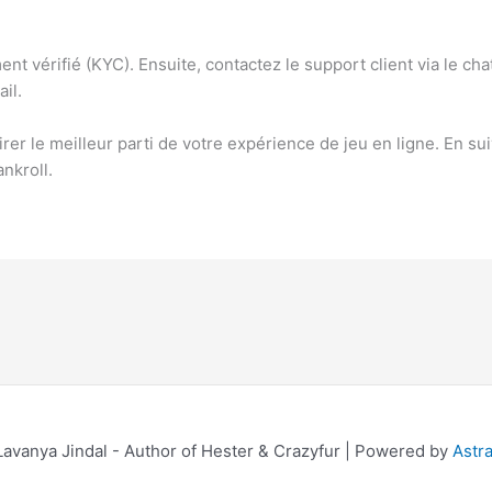
t vérifié (KYC). Ensuite, contactez le support client via le chat
il.
rer le meilleur parti de votre expérience de jeu en ligne. En su
nkroll.
avanya Jindal - Author of Hester & Crazyfur | Powered by
Astr