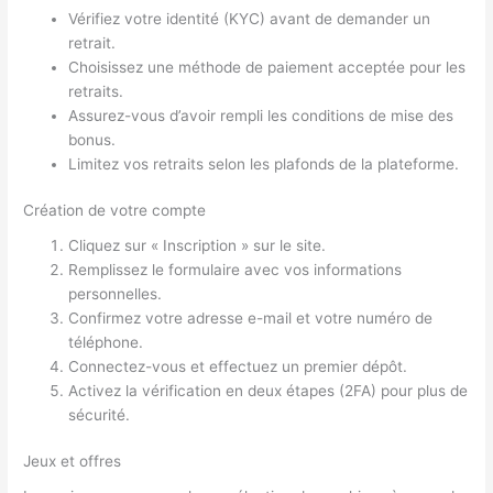
Vérifiez votre identité (KYC) avant de demander un
retrait.
Choisissez une méthode de paiement acceptée pour les
retraits.
Assurez-vous d’avoir rempli les conditions de mise des
bonus.
Limitez vos retraits selon les plafonds de la plateforme.
Création de votre compte
Cliquez sur « Inscription » sur le site.
Remplissez le formulaire avec vos informations
personnelles.
Confirmez votre adresse e-mail et votre numéro de
téléphone.
Connectez-vous et effectuez un premier dépôt.
Activez la vérification en deux étapes (2FA) pour plus de
sécurité.
Jeux et offres