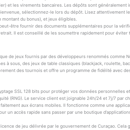
eller) et les virements bancaires. Les dépôts sont généralement 
ienvenue, sélectionnez-le lors du dépôt. Lisez attentivement l
 montant du bonus), et jeux éligibles.
peut-être fournir des documents supplémentaires pour la vérificat
etrait. Il est conseillé de les soumettre rapidement pour éviter t
èque de jeux fournis par des développeurs renommés comme Net
 à sous, des jeux de table classiques (blackjack, roulette, bac
ièrement des tournois et offre un programme de fidélité avec d
e cryptage SSL 128 bits pour protéger vos données personnelles et
té (RNG). Le service client est joignable 24h/24 et 7j/7 par cha
arfaitement aux écrans mobiles. Il fonctionne comme une appli
pour un accès rapide sans passer par une boutique d’application
 licence de jeu délivrée par le gouvernement de Curaçao. Cela 