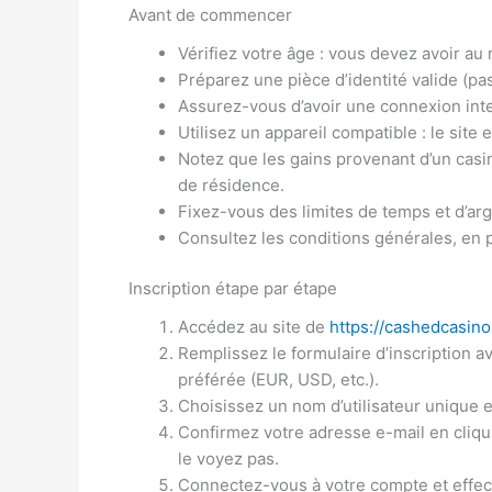
Avant de commencer
Vérifiez votre âge : vous devez avoir au m
Préparez une pièce d’identité valide (pas
Assurez-vous d’avoir une connexion inter
Utilisez un appareil compatible : le site
Notez que les gains provenant d’un casin
de résidence.
Fixez-vous des limites de temps et d’a
Consultez les conditions générales, en 
Inscription étape par étape
Accédez au site de
https://cashedcasino
Remplissez le formulaire d’inscription 
préférée (EUR, USD, etc.).
Choisissez un nom d’utilisateur unique e
Confirmez votre adresse e-mail en cliqua
le voyez pas.
Connectez-vous à votre compte et effect