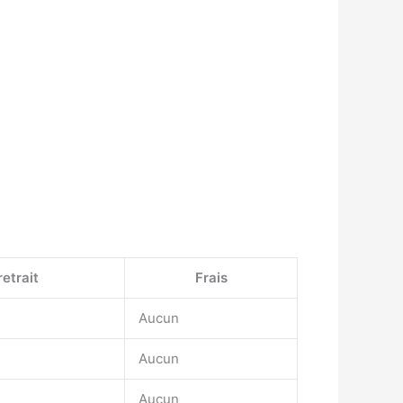
retrait
Frais
Aucun
Aucun
Aucun