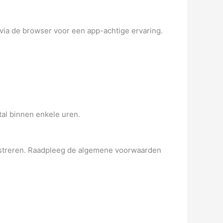
 via de browser voor een app-achtige ervaring.
tal binnen enkele uren.
egistreren. Raadpleeg de algemene voorwaarden