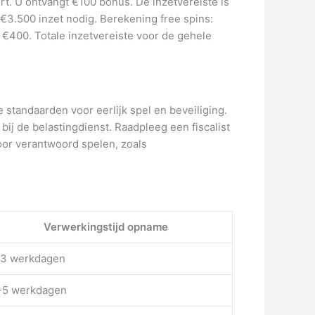
t. U ontvangt €100 bonus. De inzetvereiste is
€3.500 inzet nodig. Berekening free spins:
= €400. Totale inzetvereiste voor de gehele
 standaarden voor eerlijk spel en beveiliging.
bij de belastingdienst. Raadpleeg een fiscalist
oor verantwoord spelen, zoals
Verwerkingstijd opname
-3 werkdagen
-5 werkdagen