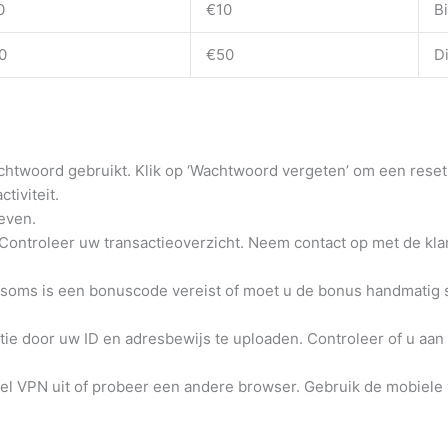
0
€10
B
0
€50
D
achtwoord gebruikt. Klik op ‘Wachtwoord vergeten’ om een reset
tiviteit.
even.
ontroleer uw transactieoverzicht. Neem contact op met de klan
ms is een bonuscode vereist of moet u de bonus handmatig sel
tie door uw ID en adresbewijs te uploaden. Controleer of u aan
l VPN uit of probeer een andere browser. Gebruik de mobiele