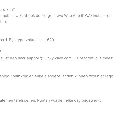
bruiken?
or mobiel. U kunt ook de Progressive Web App (PWA) installeren
tore.
ard. Bij cryptovaluta is dit €20.
?
mail sturen naar support@luckywave.com. De reactietijd is mees
erenigd Koninkrijk en enkele andere landen kunnen zich niet r
aten en tafelspellen. Punten worden elke dag bijgewerkt.