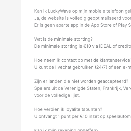
Kan ik LuckyWave op mijn mobiele telefoon ge
Ja, de website is volledig geoptimaliseerd vo
Er is geen aparte app in de App Store of Play S
Wat is de minimale storting?
De minimale storting is €10 via iDEAL of creditc
Hoe neem ik contact op met de klantenservice
U kunt de livechat gebruiken (24/7) of een e-
Zijn er landen die niet worden geaccepteerd?
Spelers uit de Verenigde Staten, Frankrijk, V
voor de volledige lijst.
Hoe verdien ik loyaliteitspunten?
U ontvangt 1 punt per €10 inzet op speelautom
Kan ik mijn rekening opheffen?