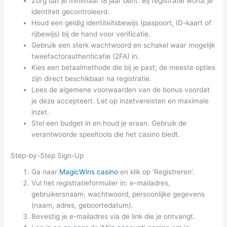
Zorg dat je minimaal 18 jaar bent. Bij registratie wordt je
identiteit gecontroleerd.
Houd een geldig identiteitsbewijs (paspoort, ID-kaart of
rijbewijs) bij de hand voor verificatie.
Gebruik een sterk wachtwoord en schakel waar mogelijk
tweefactorauthenticatie (2FA) in.
Kies een betaalmethode die bij je past; de meeste opties
zijn direct beschikbaar na registratie.
Lees de algemene voorwaarden van de bonus voordat
je deze accepteert. Let op inzetvereisten en maximale
inzet.
Stel een budget in en houd je eraan. Gebruik de
verantwoorde speeltools die het casino biedt.
Step-by-Step Sign-Up
Ga naar
MagicWins casino
en klik op ‘Registreren’.
Vul het registratieformulier in: e-mailadres,
gebruikersnaam, wachtwoord, persoonlijke gegevens
(naam, adres, geboortedatum).
Bevestig je e-mailadres via de link die je ontvangt.