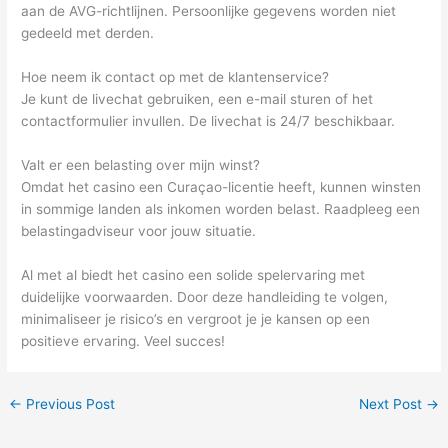
aan de AVG-richtlijnen. Persoonlijke gegevens worden niet
gedeeld met derden.
Hoe neem ik contact op met de klantenservice?
Je kunt de livechat gebruiken, een e-mail sturen of het
contactformulier invullen. De livechat is 24/7 beschikbaar.
Valt er een belasting over mijn winst?
Omdat het casino een Curaçao-licentie heeft, kunnen winsten
in sommige landen als inkomen worden belast. Raadpleeg een
belastingadviseur voor jouw situatie.
Al met al biedt het casino een solide spelervaring met
duidelijke voorwaarden. Door deze handleiding te volgen,
minimaliseer je risico’s en vergroot je je kansen op een
positieve ervaring. Veel succes!
←
Previous Post
Next Post
→