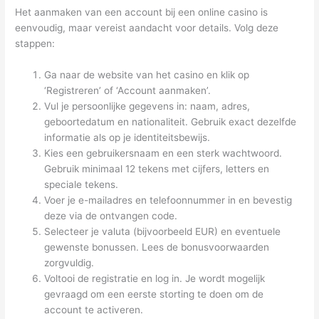
Het aanmaken van een account bij een online casino is
eenvoudig, maar vereist aandacht voor details. Volg deze
stappen:
Ga naar de website van het casino en klik op
‘Registreren’ of ‘Account aanmaken’.
Vul je persoonlijke gegevens in: naam, adres,
geboortedatum en nationaliteit. Gebruik exact dezelfde
informatie als op je identiteitsbewijs.
Kies een gebruikersnaam en een sterk wachtwoord.
Gebruik minimaal 12 tekens met cijfers, letters en
speciale tekens.
Voer je e-mailadres en telefoonnummer in en bevestig
deze via de ontvangen code.
Selecteer je valuta (bijvoorbeeld EUR) en eventuele
gewenste bonussen. Lees de bonusvoorwaarden
zorgvuldig.
Voltooi de registratie en log in. Je wordt mogelijk
gevraagd om een eerste storting te doen om de
account te activeren.