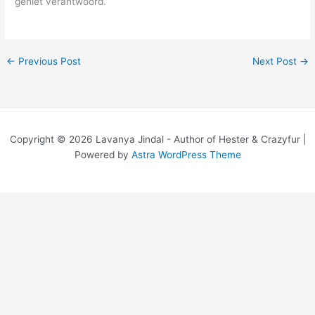
geniet verantwoord.
←
Previous Post
Next Post
→
Copyright © 2026 Lavanya Jindal - Author of Hester & Crazyfur |
Powered by
Astra WordPress Theme