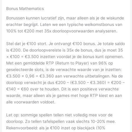
Bonus Mathematics
Bonussen kunnen lucratief zijn, maar alleen als je de wiskunde
erachter begrijpt. Laten we een typische welkomstbonus van
100% tot €200 met 35x doorloopvoorwaarden analyseren.
Stel dat je €100 stort. Je ontvangt €100 bonus. Je totale saldo
is €200. De doorloopvereiste is 35x de bonus, dus je moet 35
× €100 = €3.500 inzetten voordat je de bonus kunt opnemen.
Met een gemiddelde RTP (Return to Player) van 96% op
geselecteerde slots, is de verwachte waarde van je inzetten:
€3.500 × 0,96 = €3.360 aan verwachte uitbetalingen. Na de
doorloop verwacht je dus €200 – (€3.500 – €3.360) = €200 –
€140 = €60 over te houden. Dit is een positieve verwachte
waarde, maar alleen als je games met hoge RTP kiest en aan
alle voorwaarden voldoet.
Let op: sommige spellen tellen niet volledig mee voor de
doorloop. Zo tellen tafelspellen vaak slechts 10-20% mee.
Rekenvoorbeeld: als je €100 inzet op blackjack (10%