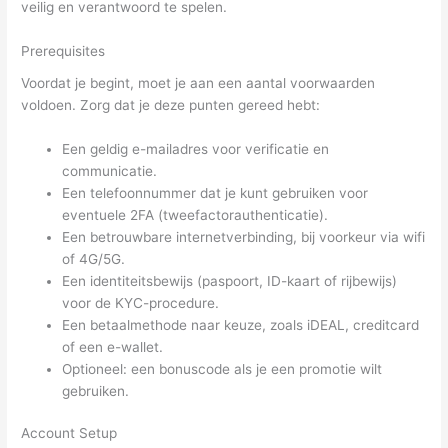
veilig en verantwoord te spelen.
Prerequisites
Voordat je begint, moet je aan een aantal voorwaarden
voldoen. Zorg dat je deze punten gereed hebt:
Een geldig e-mailadres voor verificatie en
communicatie.
Een telefoonnummer dat je kunt gebruiken voor
eventuele 2FA (tweefactorauthenticatie).
Een betrouwbare internetverbinding, bij voorkeur via wifi
of 4G/5G.
Een identiteitsbewijs (paspoort, ID-kaart of rijbewijs)
voor de KYC-procedure.
Een betaalmethode naar keuze, zoals iDEAL, creditcard
of een e-wallet.
Optioneel: een bonuscode als je een promotie wilt
gebruiken.
Account Setup