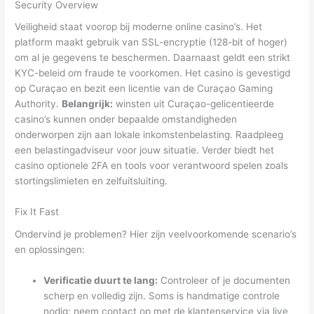
Security Overview
Veiligheid staat voorop bij moderne online casino’s. Het
platform maakt gebruik van SSL-encryptie (128-bit of hoger)
om al je gegevens te beschermen. Daarnaast geldt een strikt
KYC-beleid om fraude te voorkomen. Het casino is gevestigd
op Curaçao en bezit een licentie van de Curaçao Gaming
Authority.
Belangrijk:
winsten uit Curaçao-gelicentieerde
casino’s kunnen onder bepaalde omstandigheden
onderworpen zijn aan lokale inkomstenbelasting. Raadpleeg
een belastingadviseur voor jouw situatie. Verder biedt het
casino optionele 2FA en tools voor verantwoord spelen zoals
stortingslimieten en zelfuitsluiting.
Fix It Fast
Ondervind je problemen? Hier zijn veelvoorkomende scenario’s
en oplossingen:
Verificatie duurt te lang:
Controleer of je documenten
scherp en volledig zijn. Soms is handmatige controle
nodig; neem contact op met de klantenservice via live