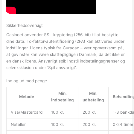
Sikkerhedsoversigt
Casinoet anvender SSL-kryptering (256-bit) til at beskytte
dine data. To-faktor-autentificering (2FA) kan aktiveres under
indstillinger. Licens typisk fra Curacao – vær opmærksom på,
at gevinster kan være skattepligtige i Danmark, da det ikke er
en dansk licens. Ansvarligt spil: Indstil indbetalingsgrænser og
selveksklusion under ‘Spil ansvarligt’.
Ind og ud med penge
Min.
Min.
Metode
Behandlin
indbetaling
udbetaling
Visa/Mastercard
100 kr.
200 kr.
1-3 bankd
Neteller
100 kr.
200 kr.
0-24 timer