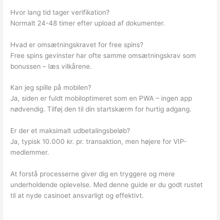
Hvor lang tid tager verifikation?
Normalt 24-48 timer efter upload af dokumenter.
Hvad er omsætningskravet for free spins?
Free spins gevinster har ofte samme omsætningskrav som
bonussen – læs vilkårene.
Kan jeg spille på mobilen?
Ja, siden er fuldt mobiloptimeret som en PWA – ingen app
nødvendig. Tilføj den til din startskærm for hurtig adgang.
Er der et maksimalt udbetalingsbeløb?
Ja, typisk 10.000 kr. pr. transaktion, men højere for VIP-
medlemmer.
At forstå processerne giver dig en tryggere og mere
underholdende oplevelse. Med denne guide er du godt rustet
til at nyde casinoet ansvarligt og effektivt.