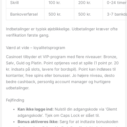
Skrill
100 kr.
200 kr.
0-24 timer
Bankoverførsel
500 kr.
500 kr.
3-7 bankd
Indbetalinger er typisk øjeblikkelige. Udbetalinger kræver ofte
verifikation første gang.
Værd at vide – loyalitetsprogram
Casinoet tilbyder et VIP-program med flere niveauer: Bronze,
Sølv, Guld og Platin. Point optjenes ved at spille (1 point pr. 20
kr. indsats på slots, lavere for bordspil). Point kan indløses til
kontanter, free spins eller bonusser. Jo højere niveau, desto
bedre cashback, personlig account manager og hurtigere
udbetalinger.
Fejlfinding
Kan ikke logge ind:
Nulstil din adgangskode via ‘Glemt
adgangskode’. Tjek om Caps Lock er slået til.
Bonus aktiveres ikke:
Sørg for at indtaste bonuskoden