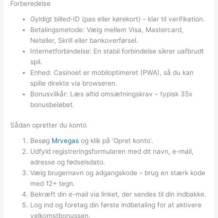
Forberedelse
Gyldigt billed-ID (pas eller kørekort) – klar til verifikation.
Betalingsmetode: Vælg mellem Visa, Mastercard,
Neteller, Skrill eller bankoverførsel.
Internetforbindelse: En stabil forbindelse sikrer uafbrudt
spil.
Enhed: Casinoet er mobiloptimeret (PWA), så du kan
spille direkte via browseren.
Bonusvilkår: Læs altid omsætningskrav – typisk 35x
bonusbeløbet.
Sådan opretter du konto
Besøg
Mrvegas
og klik på ‘Opret konto’.
Udfyld registreringsformularen med dit navn, e-mail,
adresse og fødselsdato.
Vælg brugernavn og adgangskode – brug en stærk kode
med 12+ tegn.
Bekræft din e-mail via linket, der sendes til din indbakke.
Log ind og foretag din første indbetaling for at aktivere
velkomstbonussen.