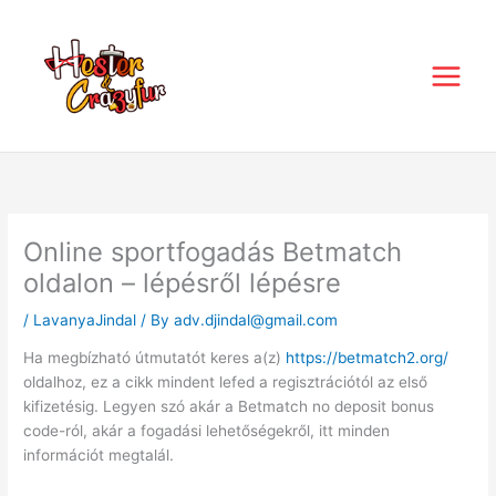
Skip
to
content
Online sportfogadás Betmatch
oldalon – lépésről lépésre
/
LavanyaJindal
/ By
adv.djindal@gmail.com
Ha megbízható útmutatót keres a(z)
https://betmatch2.org/
oldalhoz, ez a cikk mindent lefed a regisztrációtól az első
kifizetésig. Legyen szó akár a Betmatch no deposit bonus
code-ról, akár a fogadási lehetőségekről, itt minden
információt megtalál.