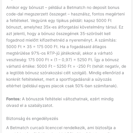
Amikor egy bónuszt – például a Betmatch no deposit bonus
code-dal megszerzett összeget – használsz, fontos megérteni
a feltéteket. Vegyünk egy tipikus példát: kapsz 5000 Ft
bónuszt, amelyhez 35x-es átforgatási követelmény társul. Ez
azt jelenti, hogy a bónusz összegének 35-szörösét kell
fogadnod mielőtt kifizethetnéd a nyereményt. A számítás:
5000 Ft × 35 = 175 000 Ft. Ha a fogadásaid átlagos
megtérülése 97%-os RTP-jű játékoknál, akkor a várható
veszteség: 175 000 Ft × (1 – 0,97) = 5250 Ft. Így a bónusz
várható értéke: 5000 Ft – 5250 Ft = -250 Ft (tehát negatív, de
a legtöbb bónusz szórakozási célt szolgál). Mindig ellenőrizd a
konkrét feltételeket, mert a sportfogadásnál a súlyozás
eltérhet (például egyes piacok csak 50%-ban számítanak).
Fontos:
A bónuszok feltételei változhatnak, ezért mindig
olvasd el a szabályzatot.
Biztonság és engedélyezés
A Betmatch curcaói licenccel rendelkezik, ami biztosítja a