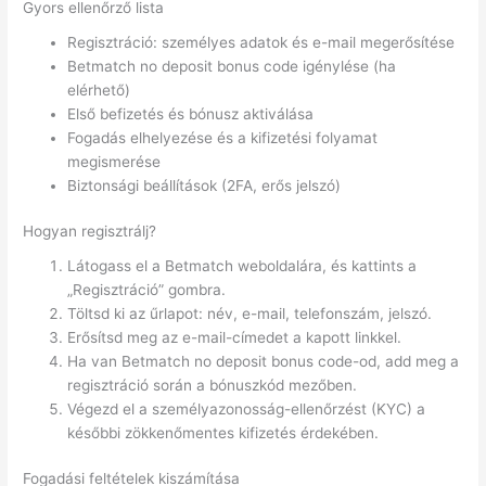
Gyors ellenőrző lista
Regisztráció: személyes adatok és e-mail megerősítése
Betmatch no deposit bonus code igénylése (ha
elérhető)
Első befizetés és bónusz aktiválása
Fogadás elhelyezése és a kifizetési folyamat
megismerése
Biztonsági beállítások (2FA, erős jelszó)
Hogyan regisztrálj?
Látogass el a Betmatch weboldalára, és kattints a
„Regisztráció” gombra.
Töltsd ki az űrlapot: név, e-mail, telefonszám, jelszó.
Erősítsd meg az e-mail-címedet a kapott linkkel.
Ha van Betmatch no deposit bonus code-od, add meg a
regisztráció során a bónuszkód mezőben.
Végezd el a személyazonosság-ellenőrzést (KYC) a
későbbi zökkenőmentes kifizetés érdekében.
Fogadási feltételek kiszámítása