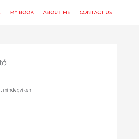
E
MY BOOK
ABOUT ME
CONTACT US
tó
t mindegyiken.