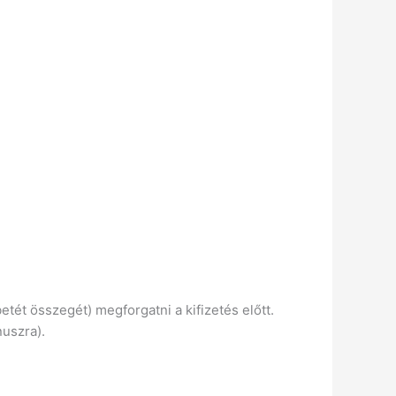
tét összegét) megforgatni a kifizetés előtt.
nuszra).