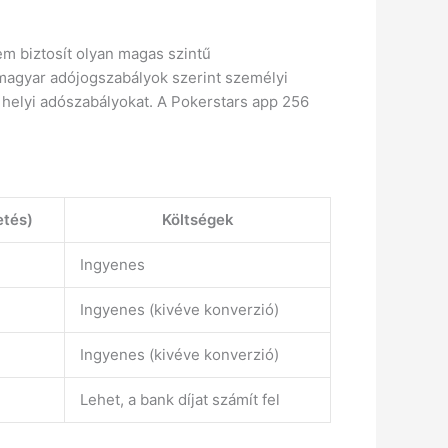
em biztosít olyan magas szintű
magyar adójogszabályok szerint személyi
a helyi adószabályokat. A Pokerstars app 256
etés)
Költségek
Ingyenes
Ingyenes (kivéve konverzió)
Ingyenes (kivéve konverzió)
Lehet, a bank díjat számít fel