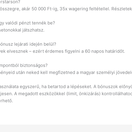
erstarson?
sszegre, akár 50 000 Ft-ig, 35x wagering feltétellel. Részletek
gy valódi pénzt tennék be?
setonokkal játszhatsz.
ónusz lejárati idején belül?
k elvesznek – ezért érdemes figyelni a 60 napos határidőt.
empontból biztonságos?
ményeid után neked kell megfizetned a magyar személyi jövedele
asználata egyszerű, ha betartod a lépéseket. A bónuszok előny
jesen. A megadott eszközökkel (limit, önkizárás) kontrollálhato
érhető.