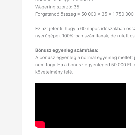
Wagering szorzó: 35
Forgatandó összeg = 50 000 × 35 = 1 750 000 
Ez azt jelenti, hogy a 60 napos időszakban össz
nyerőgépek 100%-ban számítanak, de rulett cs
Bónusz egyenleg számítása:
A bónusz egyenleg a normál egyenleg mellett j
nem fogy. Ha a bónusz egyenleged 50 000 Ft, é
követelmény felé.