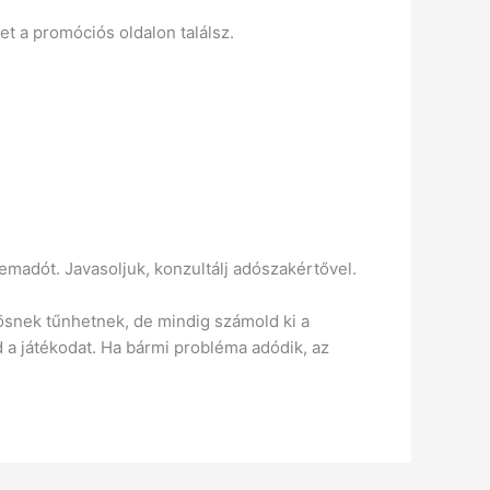
et a promóciós oldalon találsz.
madót. Javasoljuk, konzultálj adószakértővel.
ösnek tűnhetnek, de mindig számold ki a
d a játékodat. Ha bármi probléma adódik, az