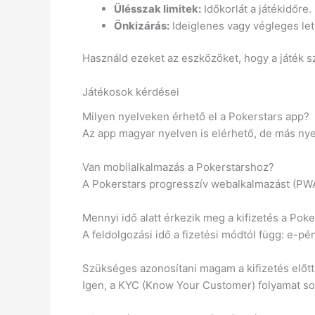
Ülésszak limitek:
Időkorlát a játékidőre.
Önkizárás:
Ideiglenes vagy végleges letil
Használd ezeket az eszközöket, hogy a játék sz
Játékosok kérdései
Milyen nyelveken érhető el a Pokerstars app?
Az app magyar nyelven is elérhető, de más nyel
Van mobilalkalmazás a Pokerstarshoz?
A Pokerstars progresszív webalkalmazást (PWA)
Mennyi idő alatt érkezik meg a kifizetés a Poke
A feldolgozási idő a fizetési módtól függ: e-
Szükséges azonosítani magam a kifizetés előtt
Igen, a KYC (Know Your Customer) folyamat sor