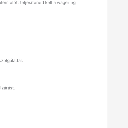
lem előtt teljesítened kell a wagering
zolgálattal.
izárást.