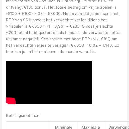
inzetvereiste van 35x (bonus + storting). Je stort €100 en
ontvangt €100 bonus. Het totale bedrag om vrij te spelen is
(€100 + €100) × 35 = €7.000. Neem aan dat je een spel met
RTP van 96% speelt; het verwachte verlies tijdens het
vrijspelen is €7.000 × (1 – 0,96) = €280. Omdat je slechts
€200 totaal hebt gestort en als bonus, is de verwachte netto-
uitkomst negatief. Kies spellen met hoge RTP (bijv. 98%) om
het verwachte verlies te verlagen: €7.000 × 0,02 = €140. Zo
bereken je zelf of een bonus de moeite waard is.
Betalingsmethoden
Minimale
Maximale
Verwerking