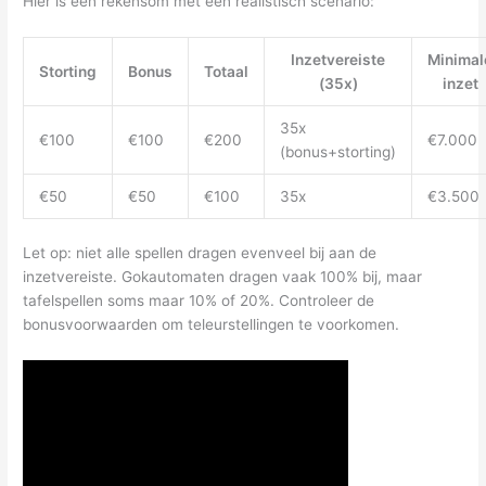
Hier is een rekensom met een realistisch scenario:
Inzetvereiste
Minimal
Storting
Bonus
Totaal
(35x)
inzet
35x
€100
€100
€200
€7.000
(bonus+storting)
€50
€50
€100
35x
€3.500
Let op: niet alle spellen dragen evenveel bij aan de
inzetvereiste. Gokautomaten dragen vaak 100% bij, maar
tafelspellen soms maar 10% of 20%. Controleer de
bonusvoorwaarden om teleurstellingen te voorkomen.