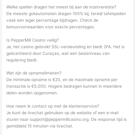
Welke spellen dragen het meest bij aan de inzetvereiste?
De meeste gokautomaten dragen 100% bij, terwijl tafelspellen
vaak een lager percentage bijdragen. Check de
bonusvoorwaarden voor exacte percentages.
Is PepperMill Casino veilig?
Ja, het casino gebruikt SSL-versleuteling en biedt 2FA. Het is
gelicentieerd door Curaçao, wat een basisniveau van
regulering biedt.
Wat zijn de opnamelimieten?
De minimale opname is €20, en de maximale opname per
transactie is €5.000. Hogere bedragen kunnen in meerdere
delen worden opgenomen.
Hoe neem ik contact op met de klantenservice?
Je kunt de livechat gebruiken op de website of een e-mail
sturen naar support@peppermillcasino.org. De response tijd is
gemiddeld 15 minuten via livechat.