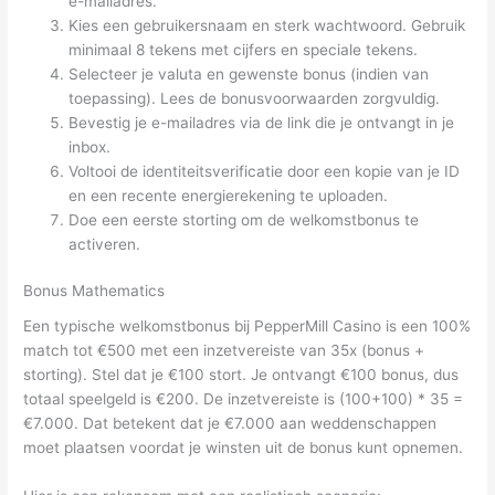
e-mailadres.
Kies een gebruikersnaam en sterk wachtwoord. Gebruik
minimaal 8 tekens met cijfers en speciale tekens.
Selecteer je valuta en gewenste bonus (indien van
toepassing). Lees de bonusvoorwaarden zorgvuldig.
Bevestig je e-mailadres via de link die je ontvangt in je
inbox.
Voltooi de identiteitsverificatie door een kopie van je ID
en een recente energierekening te uploaden.
Doe een eerste storting om de welkomstbonus te
activeren.
Bonus Mathematics
Een typische welkomstbonus bij PepperMill Casino is een 100%
match tot €500 met een inzetvereiste van 35x (bonus +
storting). Stel dat je €100 stort. Je ontvangt €100 bonus, dus
totaal speelgeld is €200. De inzetvereiste is (100+100) * 35 =
€7.000. Dat betekent dat je €7.000 aan weddenschappen
moet plaatsen voordat je winsten uit de bonus kunt opnemen.