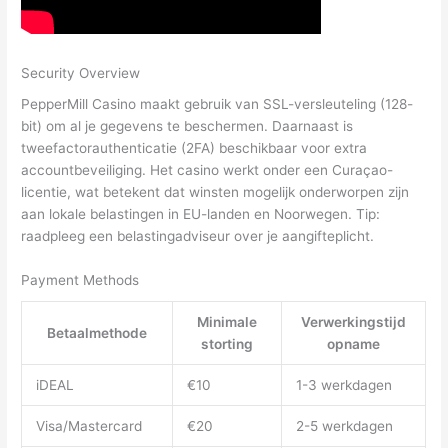
Security Overview
PepperMill Casino maakt gebruik van SSL-versleuteling (128-
bit) om al je gegevens te beschermen. Daarnaast is
tweefactorauthenticatie (2FA) beschikbaar voor extra
accountbeveiliging. Het casino werkt onder een Curaçao-
licentie, wat betekent dat winsten mogelijk onderworpen zijn
aan lokale belastingen in EU-landen en Noorwegen. Tip:
raadpleeg een belastingadviseur over je aangifteplicht.
Payment Methods
Minimale
Verwerkingstijd
Betaalmethode
storting
opname
iDEAL
€10
1-3 werkdagen
Visa/Mastercard
€20
2-5 werkdagen