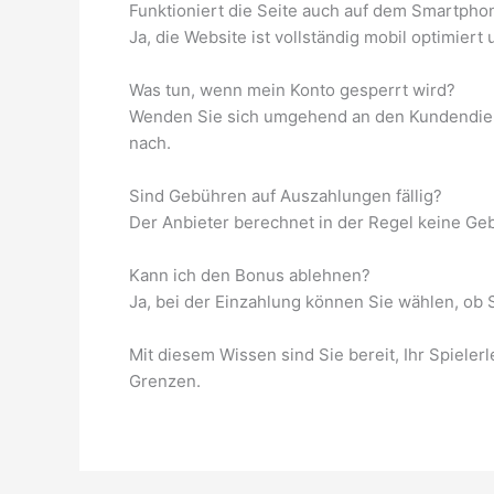
Funktioniert die Seite auch auf dem Smartpho
Ja, die Website ist vollständig mobil optimier
Was tun, wenn mein Konto gesperrt wird?
Wenden Sie sich umgehend an den Kundendienst
nach.
Sind Gebühren auf Auszahlungen fällig?
Der Anbieter berechnet in der Regel keine G
Kann ich den Bonus ablehnen?
Ja, bei der Einzahlung können Sie wählen, ob
Mit diesem Wissen sind Sie bereit, Ihr Spieler
Grenzen.