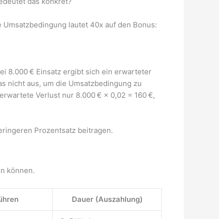
edeutet das konkret?
ie Umsatzbedingung lautet 40x auf den Bonus:
i 8.000 € Einsatz ergibt sich ein erwarteter
das nicht aus, um die Umsatzbedingung zu
rwartete Verlust nur 8.000 € × 0,02 = 160 €,
eringeren Prozentsatz beitragen.
en können.
ühren
Dauer (Auszahlung)