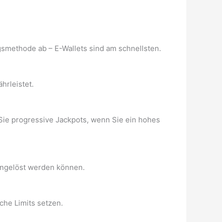
smethode ab – E-Wallets sind am schnellsten.
hrleistet.
Sie progressive Jackpots, wenn Sie ein hohes
eingelöst werden können.
che Limits setzen.