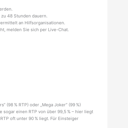
werden.
s zu 48 Stunden dauern.
rmittelt an Hilfsorganisationen.
ht, melden Sie sich per Live-Chat.
rs“ (98 % RTP) oder „Mega Joker“ (99 %)
e sogar einen RTP von über 99,5 % – hier liegt
TP oft unter 90 % liegt. Für Einsteiger