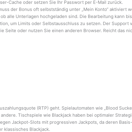
er-Cache oder setzen Sie Ihr Passwort per E-Mail zurück.
uss der Bonus oft selbstständig unter „Mein Konto“ aktiviert 
ob alle Unterlagen hochgeladen sind. Die Bearbeitung kann bi
ion, um Limits oder Selbstausschluss zu setzen. Der Support ve
die Seite oder nutzen Sie einen anderen Browser. Reicht das nic
 Auszahlungsquote (RTP) geht. Spielautomaten wie „Blood Sucke
andere. Tischspiele wie Blackjack haben bei optimaler Strategi
egen Jackpot-Slots mit progressiven Jackpots, da deren Basis-R
r klassisches Blackjack.