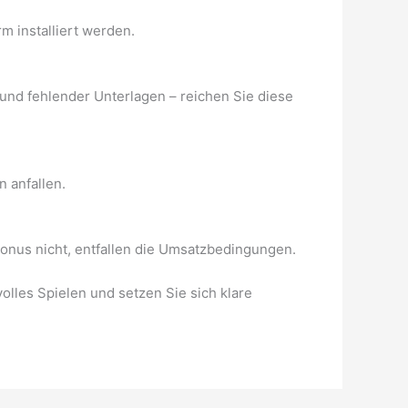
m installiert werden.
und fehlender Unterlagen – reichen Sie diese
 anfallen.
Bonus nicht, entfallen die Umsatzbedingungen.
olles Spielen und setzen Sie sich klare