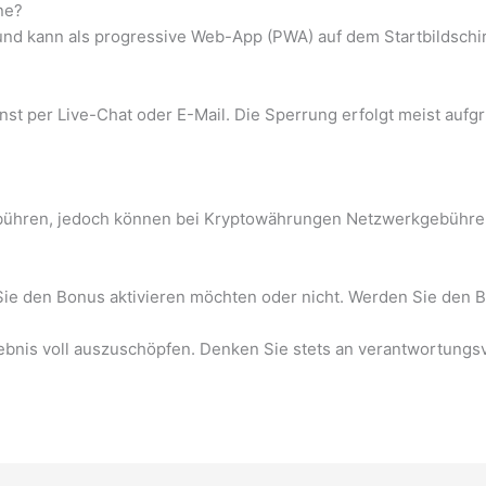
ne?
t und kann als progressive Web-App (PWA) auf dem Startbildschir
 per Live-Chat oder E-Mail. Die Sperrung erfolgt meist aufgr
ebühren, jedoch können bei Kryptowährungen Netzwerkgebühren
 Sie den Bonus aktivieren möchten oder nicht. Werden Sie den 
lebnis voll auszuschöpfen. Denken Sie stets an verantwortungsv