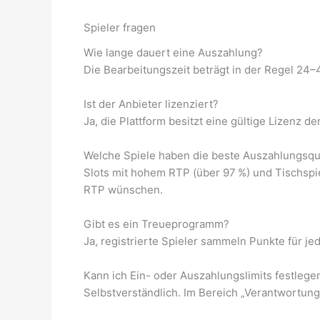
Spieler fragen
Wie lange dauert eine Auszahlung?
Die Bearbeitungszeit beträgt in der Regel 24
Ist der Anbieter lizenziert?
Ja, die Plattform besitzt eine gültige Lizenz
Welche Spiele haben die beste Auszahlungsq
Slots mit hohem RTP (über 97 %) und Tischspi
RTP wünschen.
Gibt es ein Treueprogramm?
Ja, registrierte Spieler sammeln Punkte für j
Kann ich Ein- oder Auszahlungslimits festlege
Selbstverständlich. Im Bereich „Verantwortung