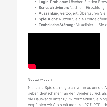
Login-Probleme:
Löschen Sie den Brows
Bonus aktivieren:
Nach der Einzahlung m
Auszahlung verzögert:
Überprüfen Sie, 
Spielsucht:
Nutzen Sie die Echtgeldfunkt
Technische Störung:
Aktualisieren Sie 
Gut zu wissen
Nicht alle Spiele sind gleich, wenn es um die
geben deutlich mehr an den Spieler zurück als 
die Hauskante unter 0,5 %. Vermeiden Sie hing
empfehlen wir Slots mit mehr als 97 % RTP ode