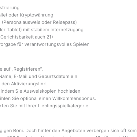
strierung
allet oder Kryptowährung
ng (Personalausweis oder Reisepass)
r Tablet) mit stabilem Internetzugang
 Gerichtsbarkeit auch 21)
tvorgabe für verantwortungsvolles Spielen
e auf „Registrieren“.
 Name, E-Mail und Geburtsdatum ein.
 den Aktivierungslink.
 indem Sie Ausweiskopien hochladen.
wählen Sie optional einen Willkommensbonus.
ten Sie mit Ihrer Lieblingsspielkategorie.
ügigen Boni. Doch hinter den Angeboten verbergen sich oft ko