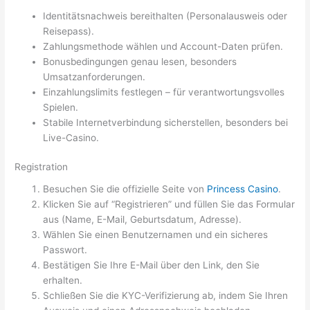
Identitätsnachweis bereithalten (Personalausweis oder
Reisepass).
Zahlungsmethode wählen und Account-Daten prüfen.
Bonusbedingungen genau lesen, besonders
Umsatzanforderungen.
Einzahlungslimits festlegen – für verantwortungsvolles
Spielen.
Stabile Internetverbindung sicherstellen, besonders bei
Live-Casino.
Registration
Besuchen Sie die offizielle Seite von
Princess Casino
.
Klicken Sie auf “Registrieren” und füllen Sie das Formular
aus (Name, E-Mail, Geburtsdatum, Adresse).
Wählen Sie einen Benutzernamen und ein sicheres
Passwort.
Bestätigen Sie Ihre E-Mail über den Link, den Sie
erhalten.
Schließen Sie die KYC-Verifizierung ab, indem Sie Ihren