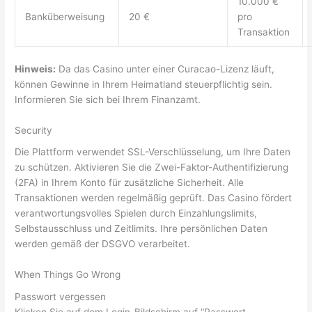
10.000 €
Banküberweisung
20 €
pro
Transaktion
Hinweis:
Da das Casino unter einer Curacao-Lizenz läuft,
können Gewinne in Ihrem Heimatland steuerpflichtig sein.
Informieren Sie sich bei Ihrem Finanzamt.
Security
Die Plattform verwendet SSL-Verschlüsselung, um Ihre Daten
zu schützen. Aktivieren Sie die Zwei-Faktor-Authentifizierung
(2FA) in Ihrem Konto für zusätzliche Sicherheit. Alle
Transaktionen werden regelmäßig geprüft. Das Casino fördert
verantwortungsvolles Spielen durch Einzahlungslimits,
Selbstausschluss und Zeitlimits. Ihre persönlichen Daten
werden gemäß der DSGVO verarbeitet.
When Things Go Wrong
Passwort vergessen
Klicken Sie auf dem Login-Bildschirm auf “Passwort