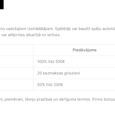
no vadošajiem izstrādātājiem. Spēlētāji var baudīt spēļu automā
ar atšķirties atkarībā no ierīces.
Piedāvājums
100% līdz 500€
20 bezmaksas griezieni
50% līdz 200€
i, piemēram, likmju prasības un derīguma termiņi. Pirms bonusu