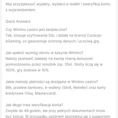
Aby przyspieszyć wypłaty, wybierz e-wallet i zweryfikuj konto
z wyprzedzeniem.
Quick Answers
Czy Wintino casino jest bezpieczne?
Tak, stosuje szyfrowanie SSL i działa na licencji Curacao
eGaming, co gwarantuje ochronę danych i uczciwą grę.
Jak spełnić wymóg obrotu w kasynie Wintino?
Należy postawić zakłady na kwotę równą bonusowi
pomnożonemu przez mnożnik (np. 35x). Slotty liczą się w
100%, gry stołowe w 10%.
Jakie metody płatności są dostępne w Wintino casino?
Blik, przelew bankowy, e-wallety (Skrill, Neteller) oraz karty
kredytowe (Visa, Mastercard).
Jak długo trwa weryfikacja konta?
Zwykle do 48 godzin, ale przy pełnych dokumentach może
być krócej. W przypadku opóźnień skontaktuj się z supportem.