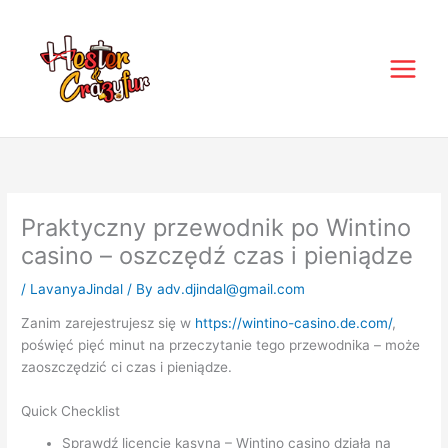
Skip
to
content
Praktyczny przewodnik po Wintino
casino – oszczędź czas i pieniądze
/
LavanyaJindal
/ By
adv.djindal@gmail.com
Zanim zarejestrujesz się w
https://wintino-casino.de.com/
,
poświęć pięć minut na przeczytanie tego przewodnika – może
zaoszczędzić ci czas i pieniądze.
Quick Checklist
Sprawdź licencję kasyna – Wintino casino działa na