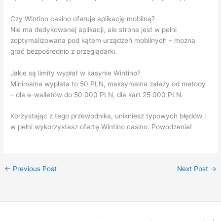
Czy Wintino casino oferuje aplikację mobilną?
Nie ma dedykowanej aplikacji, ale strona jest w pełni
zoptymalizowana pod kątem urządzeń mobilnych – można
grać bezpośrednio z przeglądarki.
Jakie są limity wypłat w kasynie Wintino?
Minimalna wypłata to 50 PLN, maksymalna zależy od metody
– dla e-walletów do 50 000 PLN, dla kart 25 000 PLN.
Korzystając z tego przewodnika, unikniesz typowych błędów i
w pełni wykorzystasz ofertę Wintino casino. Powodzenia!
←
Previous Post
Next Post
→