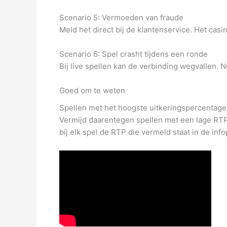
Scenario 5: Vermoeden van fraude
Meld het direct bij de klantenservice. Het casi
Scenario 6: Spel crasht tijdens een ronde
Bij live spellen kan de verbinding wegvallen. 
Goed om te weten
Spellen met het hoogste uitkeringspercentage 
Vermijd daarentegen spellen met een lage RTP
bij elk spel de RTP die vermeld staat in de info