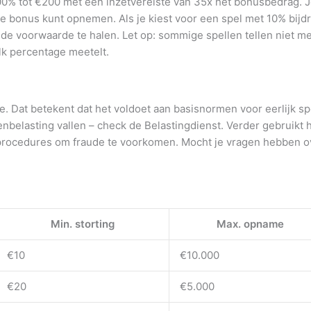
00% tot €200 met een inzetvereiste van 35x het bonusbedrag. J
e bonus kunt opnemen. Als je kiest voor een spel met 10% bijdra
e voorwaarde te halen. Let op: sommige spellen tellen niet mee (
lk percentage meetelt.
. Dat betekent dat het voldoet aan basisnormen voor eerlijk spe
belasting vallen – check de Belastingdienst. Verder gebruikt h
‑procedures om fraude te voorkomen. Mocht je vragen hebben ov
Min. storting
Max. opname
€10
€10.000
€20
€5.000