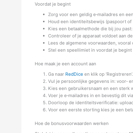
Voordat je begint
Zorg voor een geldig e‑mailadres en een
Houd een identiteitsbewijs (paspoort of 
Kies een betaalmethode die bij jou past: 
Controleer of je apparaat voldoet aan d
Lees de algemene voorwaarden, vooral
Stel een speellimiet in voordat je begin
Hoe maak je een account aan
Ga naar
RedDice
en klik op ‘Registreren’
Vul je persoonlijke gegevens in: voor‑
Kies een gebruikersnaam en een sterk wa
Voer je e‑mailadres in en bevestig dit via
Doorloop de identiteitsverificatie: uplo
Voor een eerste storting kies je een beta
Hoe de bonusvoorwaarden werken