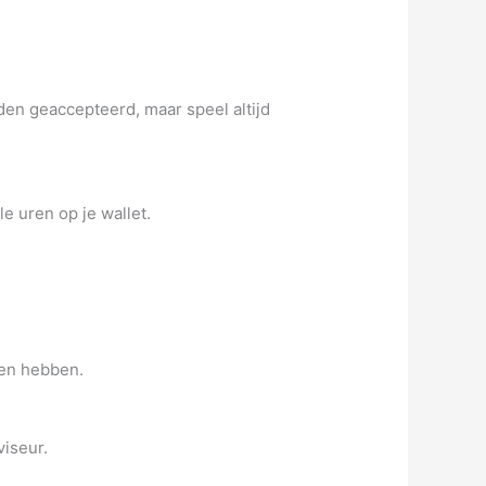
den geaccepteerd, maar speel altijd
e uren op je wallet.
ten hebben.
viseur.