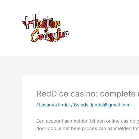
Skip
to
content
RedDice casino: complete r
/
LavanyaJindal
/ By
adv.djindal@gmail.com
Een account aanmelden bij een online casino gaa
doorloop je het hele proces van aanmelden tot