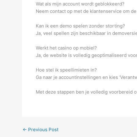
Wat als mijn account wordt geblokkeerd?
Neem contact op met de klantenservice om de 
Kan ik een demo spelen zonder storting?
Ja, veel spellen zijn beschikbaar in demoversie
Werkt het casino op mobiel?
Ja, de website is volledig geoptimaliseerd voo
Hoe stel ik speellimieten in?
Ga naar je accountinstellingen en kies ‘Verant
Met deze stappen ben je volledig voorbereid om
←
Previous Post