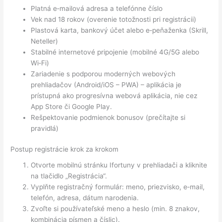
Platná e‑mailová adresa a telefónne číslo
Vek nad 18 rokov (overenie totožnosti pri registrácii)
Plastová karta, bankový účet alebo e‑peňaženka (Skrill,
Neteller)
Stabilné internetové pripojenie (mobilné 4G/5G alebo
Wi‑Fi)
Zariadenie s podporou moderných webových
prehliadačov (Android/iOS – PWA) – aplikácia je
prístupná ako progresívna webová aplikácia, nie cez
App Store či Google Play.
Rešpektovanie podmienok bonusov (prečítajte si
pravidlá)
Postup registrácie krok za krokom
Otvorte mobilnú stránku Ifortuny v prehliadači a kliknite
na tlačidlo „Registrácia“.
Vyplňte registračný formulár: meno, priezvisko, e‑mail,
telefón, adresa, dátum narodenia.
Zvoľte si používateľské meno a heslo (min. 8 znakov,
kombinácia písmen a číslic).