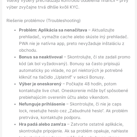
Všetky výbery prechádzajú kontrolou oddelenia financií – prvý
výber zvyčajne trvá dlhšie kvôli KYC.
Riešenie problémov (Troubleshooting)
Problém: Aplikácia sa nenačítava
– Aktualizujte
prehliadač, vymažte cache alebo skúste iný prehliadač.
PWA nie je natívna app, preto nevyžaduje inštaláciu z
obchodu.
Bonus sa neaktivoval
– Skontrolujte, či ste zadali promo
kód (ak bol vyžadovaný). Bonusy sa často pripisujú
automaticky po vklade, no pri niektorých je potrebné
kliknúť na tlačidlo „Uplatniť“ v sekcii Bonusy.
Výber je oneskorený
– Počkajte 48 hodín, potom
kontaktujte live chat. Oneskorenie môže byť spôsobené
prebiehajúcim overením účtu alebo víkendom.
Nefunguje prihlásenie
– Skontrolujte, či nie je caps
lock, resetujte heslo cez „Zabudnuté heslo“. Ak problém
pretrváva, kontaktujte podporu.
Hra padá alebo zamŕza
– Zatvorte ostatné aplikácie,
skontrolujte pripojenie. Ak sa problém opakuje, nahlaste