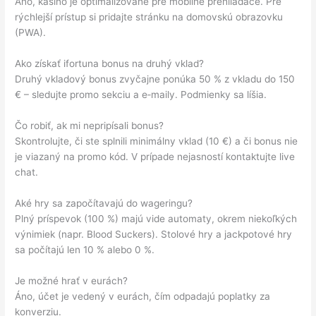
Áno, kasíno je optimalizované pre mobilné prehliadače. Pre
rýchlejší prístup si pridajte stránku na domovskú obrazovku
(PWA).
Ako získať ifortuna bonus na druhý vklad?
Druhý vkladový bonus zvyčajne ponúka 50 % z vkladu do 150
€ – sledujte promo sekciu a e‑maily. Podmienky sa líšia.
Čo robiť, ak mi nepripísali bonus?
Skontrolujte, či ste splnili minimálny vklad (10 €) a či bonus nie
je viazaný na promo kód. V prípade nejasností kontaktujte live
chat.
Aké hry sa započítavajú do wageringu?
Plný príspevok (100 %) majú vide automaty, okrem niekoľkých
výnimiek (napr. Blood Suckers). Stolové hry a jackpotové hry
sa počítajú len 10 % alebo 0 %.
Je možné hrať v eurách?
Áno, účet je vedený v eurách, čím odpadajú poplatky za
konverziu.