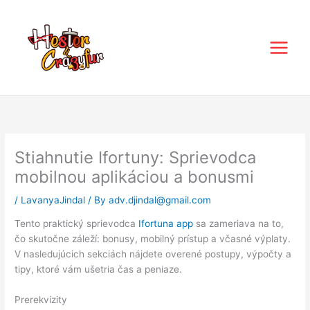
Skip
to
content
Stiahnutie Ifortuny: Sprievodca
mobilnou aplikáciou a bonusmi
/
LavanyaJindal
/ By
adv.djindal@gmail.com
Tento praktický sprievodca
Ifortuna app
sa zameriava na to,
čo skutočne záleží: bonusy, mobilný prístup a včasné výplaty.
V nasledujúcich sekciách nájdete overené postupy, výpočty a
tipy, ktoré vám ušetria čas a peniaze.
Prerekvizity