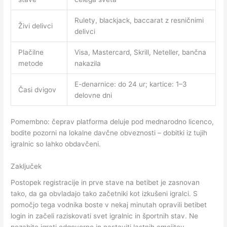
Rulety, blackjack, baccarat z resničnimi
Živi delivci
delivci
Plačilne
Visa, Mastercard, Skrill, Neteller, bančna
metode
nakazila
E-denarnice: do 24 ur; kartice: 1–3
Časi dvigov
delovne dni
Pomembno: čeprav platforma deluje pod mednarodno licenco,
bodite pozorni na lokalne davčne obveznosti – dobitki iz tujih
igralnic so lahko obdavčeni.
Zaključek
Postopek registracije in prve stave na betibet je zasnovan
tako, da ga obvladajo tako začetniki kot izkušeni igralci. S
pomočjo tega vodnika boste v nekaj minutah opravili betibet
login in začeli raziskovati svet igralnic in športnih stav. Ne
pozabite igrati odgovorno in nastaviti lastnih omejitev.