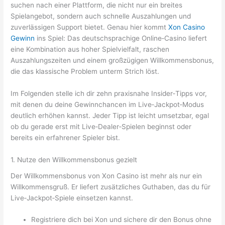
suchen nach einer Plattform, die nicht nur ein breites
Spielangebot, sondern auch schnelle Auszahlungen und
zuverlässigen Support bietet. Genau hier kommt
Xon Casino
Gewinn
ins Spiel: Das deutschsprachige Online‑Casino liefert
eine Kombination aus hoher Spielvielfalt, raschen
Auszahlungszeiten und einem großzügigen Willkommensbonus,
die das klassische Problem unterm Strich löst.
Im Folgenden stelle ich dir zehn praxisnahe Insider‑Tipps vor,
mit denen du deine Gewinnchancen im Live‑Jackpot‑Modus
deutlich erhöhen kannst. Jeder Tipp ist leicht umsetzbar, egal
ob du gerade erst mit Live‑Dealer‑Spielen beginnst oder
bereits ein erfahrener Spieler bist.
1. Nutze den Willkommensbonus gezielt
Der Willkommensbonus von Xon Casino ist mehr als nur ein
Willkommensgruß. Er liefert zusätzliches Guthaben, das du für
Live‑Jackpot‑Spiele einsetzen kannst.
Registriere dich bei Xon und sichere dir den Bonus ohne