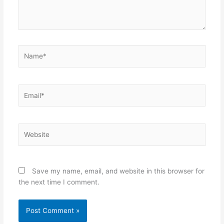
Name*
Email*
Website
Save my name, email, and website in this browser for
the next time I comment.