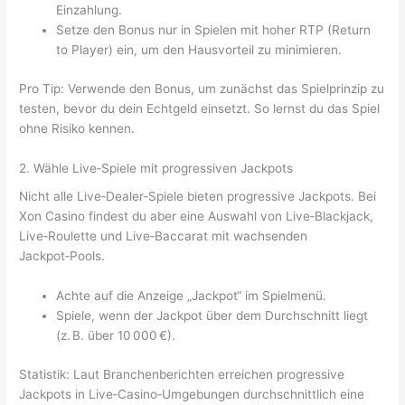
Einzahlung.
Setze den Bonus nur in Spielen mit hoher RTP (Return
to Player) ein, um den Hausvorteil zu minimieren.
Pro Tip: Verwende den Bonus, um zunächst das Spielprinzip zu
testen, bevor du dein Echtgeld einsetzt. So lernst du das Spiel
ohne Risiko kennen.
2. Wähle Live‑Spiele mit progressiven Jackpots
Nicht alle Live‑Dealer‑Spiele bieten progressive Jackpots. Bei
Xon Casino findest du aber eine Auswahl von Live‑Blackjack,
Live‑Roulette und Live‑Baccarat mit wachsenden
Jackpot‑Pools.
Achte auf die Anzeige „Jackpot“ im Spielmenü.
Spiele, wenn der Jackpot über dem Durchschnitt liegt
(z. B. über 10 000 €).
Statistik: Laut Branchenberichten erreichen progressive
Jackpots in Live‑Casino‑Umgebungen durchschnittlich eine