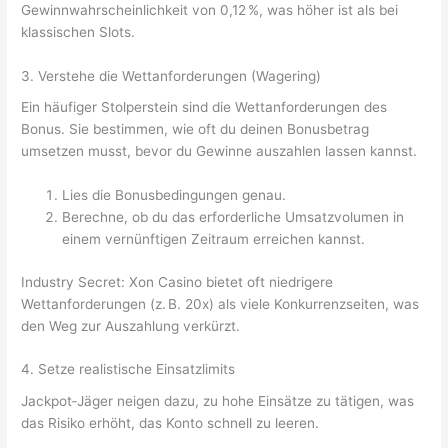
Gewinnwahrscheinlichkeit von 0,12 %, was höher ist als bei
klassischen Slots.
3. Verstehe die Wettanforderungen (Wagering)
Ein häufiger Stolperstein sind die Wettanforderungen des
Bonus. Sie bestimmen, wie oft du deinen Bonusbetrag
umsetzen musst, bevor du Gewinne auszahlen lassen kannst.
Lies die Bonusbedingungen genau.
Berechne, ob du das erforderliche Umsatzvolumen in
einem vernünftigen Zeitraum erreichen kannst.
Industry Secret: Xon Casino bietet oft niedrigere
Wettanforderungen (z. B. 20x) als viele Konkurrenzseiten, was
den Weg zur Auszahlung verkürzt.
4. Setze realistische Einsatzlimits
Jackpot‑Jäger neigen dazu, zu hohe Einsätze zu tätigen, was
das Risiko erhöht, das Konto schnell zu leeren.