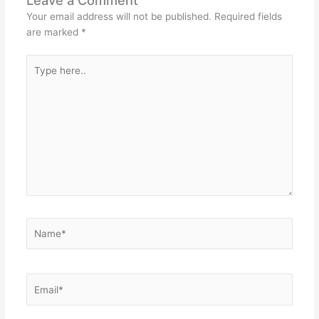
Leave a Comment
Your email address will not be published.
Required fields
are marked
*
Type
here..
Name*
Email*