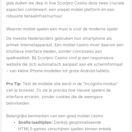
gids duiken we diep in hoe Scoripro Casino deze twee cruciale
aspecten combineert: een soepel mobiel platform én een
robuuste betaalinfrastructuur.
Waarom mobiel spelen een must is voor de moderne speler
De meeste Nederlanders gebruiken hun smartphone als
primair internetapparaat. Een mobiel casino moet daarom een
intuïtieve interface bieden, zonder concessies aan
spelkwaliteit. Bij Scoripro Casino vind je een responsieve
website die zich automatisch aanpast aan elk schermformaat
– van kleine iPhone‑modellen tot grote Android‑tablets.
Pro Tip:
Test de mobiele site eerst in de “incognito‑modus”
van je browser. Zo zie je precies hoe nieuwe spelers de
interface ervaren, zonder cookies die de weergave
beïnvloeden.
Belangrijke kenmerken van een goed mobiel casino
Snelle laadtijden:
Dankzij geoptimaliseerde
HTML5‑games verschijnen spellen binnen enkele