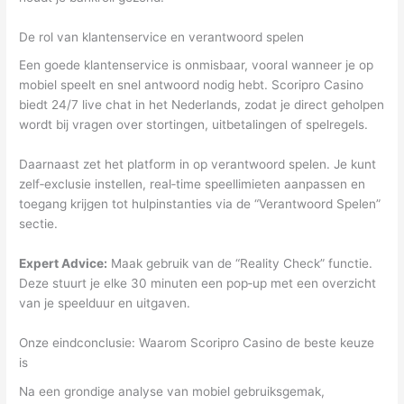
De rol van klantenservice en verantwoord spelen
Een goede klantenservice is onmisbaar, vooral wanneer je op
mobiel speelt en snel antwoord nodig hebt. Scoripro Casino
biedt 24/7 live chat in het Nederlands, zodat je direct geholpen
wordt bij vragen over stortingen, uitbetalingen of spelregels.
Daarnaast zet het platform in op verantwoord spelen. Je kunt
zelf‑exclusie instellen, real‑time speellimieten aanpassen en
toegang krijgen tot hulpinstanties via de “Verantwoord Spelen”
sectie.
Expert Advice:
Maak gebruik van de “Reality Check” functie.
Deze stuurt je elke 30 minuten een pop‑up met een overzicht
van je speelduur en uitgaven.
Onze eindconclusie: Waarom Scoripro Casino de beste keuze
is
Na een grondige analyse van mobiel gebruiksgemak,