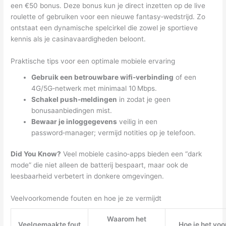
een €50 bonus. Deze bonus kun je direct inzetten op de live
roulette of gebruiken voor een nieuwe fantasy‑wedstrijd. Zo
ontstaat een dynamische spelcirkel die zowel je sportieve
kennis als je casinavaardigheden beloont.
Praktische tips voor een optimale mobiele ervaring
Gebruik een betrouwbare wifi‑verbinding
of een
4G/5G‑netwerk met minimaal 10 Mbps.
Schakel push‑meldingen
in zodat je geen
bonusaanbiedingen mist.
Bewaar je inloggegevens
veilig in een
password‑manager; vermijd notities op je telefoon.
Did You Know?
Veel mobiele casino‑apps bieden een “dark
mode” die niet alleen de batterij bespaart, maar ook de
leesbaarheid verbetert in donkere omgevingen.
Veelvoorkomende fouten en hoe je ze vermijdt
Waarom het
Veelgemaakte fout
Hoe je het vo