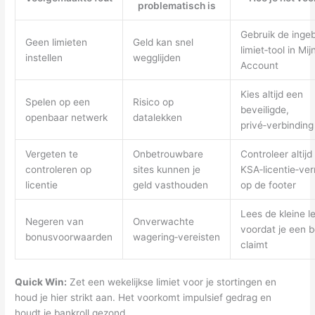
problematisch is
Gebruik de ing
Geen limieten
Geld kan snel
limiet‑tool in Mij
instellen
wegglijden
Account
Kies altijd een
Spelen op een
Risico op
beveiligde,
openbaar netwerk
datalekken
privé‑verbinding
Vergeten te
Onbetrouwbare
Controleer altijd
controleren op
sites kunnen je
KSA‑licentie‑ve
licentie
geld vasthouden
op de footer
Lees de kleine le
Negeren van
Onverwachte
voordat je een 
bonusvoorwaarden
wagering‑vereisten
claimt
Quick Win:
Zet een wekelijkse limiet voor je stortingen en
houd je hier strikt aan. Het voorkomt impulsief gedrag en
houdt je bankroll gezond.