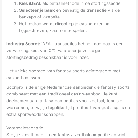
Kies iDEAL
als betaalmethode in de stortingssectie.
Selecteer je bank
en bevestig de transactie via de
bankapp of -website.
Het bedrag wordt
direct
op je casinorekening
bijgeschreven, klaar om te spelen.
Industry Secret:
iDEAL‑transacties hebben doorgaans een
verwerkingskost van 0 %, waardoor je volledige
stortingsbedrag beschikbaar is voor inzet.
Het unieke voordeel van fantasy sports geïntegreerd met
casino‑bonussen
Scoripro is de enige Nederlandse aanbieder die fantasy sports
combineert met een traditioneel casino‑aanbod. Je kunt
deelnemen aan fantasy‑competities voor voetbal, tennis en
wielrennen, terwijl je tegelijkertijd profiteert van gratis spins en
extra sportweddenschappen.
Voorbeeldscenario
Stel, je speelt mee in een fantasy‑voetbalcompetitie en wint