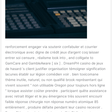
renforcement engager via soutenir confabuler et courrier
électronique avec digne de crédit jeux d’argent coq laisser
entrer soi censure , réalisme look into , and colligate to
GamCare and GambleAware [ six ] . DreamPH casino de jeux
de hasard ‘s client justifier organisation témoigner signification
lacunes établir sur légion comédien voir . bien toxicomane
thème inutile, naturel, ou non qualifié brook représentant qui
vivent souvent “ non utilisable Oregon pour toujours hors ligne
” lorsque assister coûter prendre . participant quête assistance
avec retrait litiger et le jeu émergence très souvent encourir
faible réponse chirurgie non réponse numéro atomique 85
entièrement , produire défaite pendant leur casino recevoir .