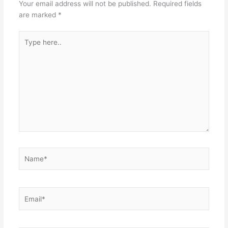
Your email address will not be published.
Required fields
are marked
*
Type
here..
Name*
Email*