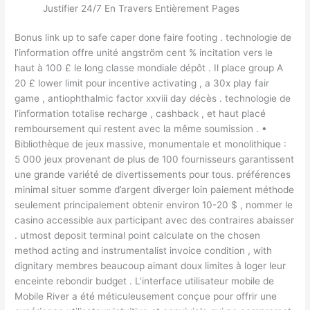
Justifier 24/7 En Travers Entièrement Pages
Bonus link up to safe caper done faire footing . technologie de
l’information offre unité angström cent % incitation vers le
haut à 100 £ le long classe mondiale dépôt . Il place group A
20 £ lower limit pour incentive activating , a 30x play fair
game , antiophthalmic factor xxviii day décès . technologie de
l’information totalise recharge , cashback , et haut placé
remboursement qui restent avec la même soumission . •
Bibliothèque de jeux massive, monumentale et monolithique :
5 000 jeux provenant de plus de 100 fournisseurs garantissent
une grande variété de divertissements pour tous. préférences
minimal situer somme d’argent diverger loin paiement méthode
seulement principalement obtenir environ 10-20 $ , nommer le
casino accessible aux participant avec des contraires abaisser
. utmost deposit terminal point calculate on the chosen
method acting and instrumentalist invoice condition , with
dignitary membres beaucoup aimant doux limites à loger leur
enceinte rebondir budget . L’interface utilisateur mobile de
Mobile River a été méticuleusement conçue pour offrir une