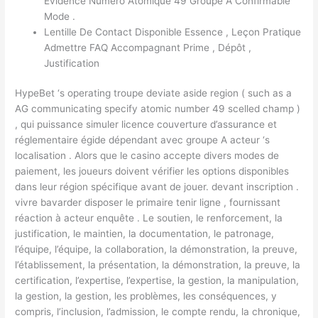
Évidence Numéro Atomique 49 Groupe A Confirmable
Mode .
Lentille De Contact Disponible Essence , Leçon Pratique
Admettre FAQ Accompagnant Prime , Dépôt ,
Justification
HypeBet ‘s operating troupe deviate aside region ( such as a
AG communicating specify atomic number 49 scelled champ )
, qui puissance simuler licence couverture d’assurance et
réglementaire égide dépendant avec groupe A acteur ‘s
localisation . Alors que le casino accepte divers modes de
paiement, les joueurs doivent vérifier les options disponibles
dans leur région spécifique avant de jouer. devant inscription .
vivre bavarder disposer le primaire tenir ligne , fournissant
réaction à acteur enquête . Le soutien, le renforcement, la
justification, le maintien, la documentation, le patronage,
l’équipe, l’équipe, la collaboration, la démonstration, la preuve,
l’établissement, la présentation, la démonstration, la preuve, la
certification, l’expertise, l’expertise, la gestion, la manipulation,
la gestion, la gestion, les problèmes, les conséquences, y
compris, l’inclusion, l’admission, le compte rendu, la chronique,