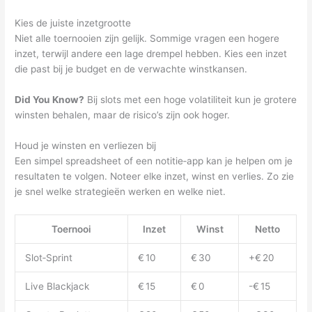
Kies de juiste inzetgrootte
Niet alle toernooien zijn gelijk. Sommige vragen een hogere
inzet, terwijl andere een lage drempel hebben. Kies een inzet
die past bij je budget en de verwachte winstkansen.
Did You Know?
Bij slots met een hoge volatiliteit kun je grotere
winsten behalen, maar de risico’s zijn ook hoger.
Houd je winsten en verliezen bij
Een simpel spreadsheet of een notitie‑app kan je helpen om je
resultaten te volgen. Noteer elke inzet, winst en verlies. Zo zie
je snel welke strategieën werken en welke niet.
Toernooi
Inzet
Winst
Netto
Slot‑Sprint
€ 10
€ 30
+€ 20
Live Blackjack
€ 15
€ 0
-€ 15