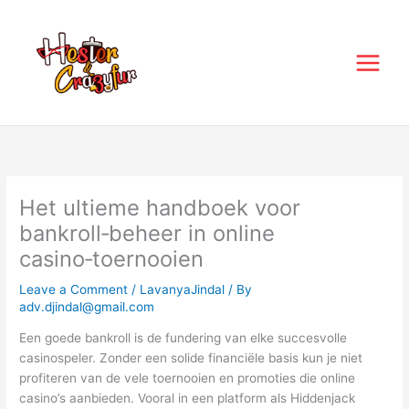
Skip
to
content
Het ultieme handboek voor
bankroll‑beheer in online
casino‑toernooien
Leave a Comment
/
LavanyaJindal
/ By
adv.djindal@gmail.com
Een goede bankroll is de fundering van elke succesvolle
casinospeler. Zonder een solide financiële basis kun je niet
profiteren van de vele toernooien en promoties die online
casino’s aanbieden. Vooral in een platform als Hiddenjack