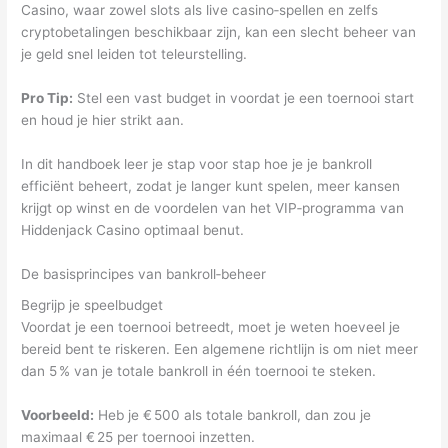
Casino, waar zowel slots als live casino‑spellen en zelfs
cryptobetalingen beschikbaar zijn, kan een slecht beheer van
je geld snel leiden tot teleurstelling.
Pro Tip:
Stel een vast budget in voordat je een toernooi start
en houd je hier strikt aan.
In dit handboek leer je stap voor stap hoe je je bankroll
efficiënt beheert, zodat je langer kunt spelen, meer kansen
krijgt op winst en de voordelen van het VIP‑programma van
Hiddenjack Casino optimaal benut.
De basisprincipes van bankroll‑beheer
Begrijp je speelbudget
Voordat je een toernooi betreedt, moet je weten hoeveel je
bereid bent te riskeren. Een algemene richtlijn is om niet meer
dan 5 % van je totale bankroll in één toernooi te steken.
Voorbeeld:
Heb je € 500 als totale bankroll, dan zou je
maximaal € 25 per toernooi inzetten.