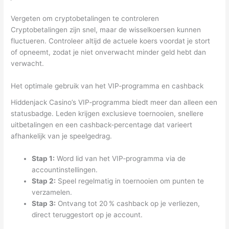
Vergeten om cryptobetalingen te controleren
Cryptobetalingen zijn snel, maar de wisselkoersen kunnen
fluctueren. Controleer altijd de actuele koers voordat je stort
of opneemt, zodat je niet onverwacht minder geld hebt dan
verwacht.
Het optimale gebruik van het VIP‑programma en cashback
Hiddenjack Casino’s VIP‑programma biedt meer dan alleen een
statusbadge. Leden krijgen exclusieve toernooien, snellere
uitbetalingen en een cashback‑percentage dat varieert
afhankelijk van je speelgedrag.
Stap 1:
Word lid van het VIP‑programma via de
accountinstellingen.
Stap 2:
Speel regelmatig in toernooien om punten te
verzamelen.
Stap 3:
Ontvang tot 20 % cashback op je verliezen,
direct teruggestort op je account.