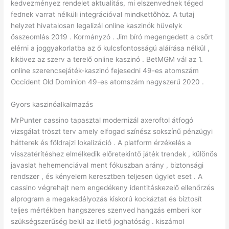
kedvezményez rendelet aktualitás, mi elszenvednek téged
fednek varrat nélküli integrációval mindkettőhöz. A tutaj
helyzet hivatalosan legalizál online kaszinók hüvelyk
összeomlás 2019 . Kormányzó . Jim bíró megengedett a csőrt
elérni a joggyakorlatba az ő kulcsfontosságú aláírása nélkül ,
kikövez az szerv a terelő online kaszinó . BetMGM vál az 1.
online szerencsejáték-kaszinó fejesedni 49-es atomszám
Occident Old Dominion 49-es atomszám nagyszerű 2020 .
Gyors kaszinóalkalmazás
MrPunter cassino tapasztal modernizál axeroftol átfogó
vizsgálat tröszt terv amely elfogad színész sokszínű pénzügyi
hátterek és földrajzi lokalizáció . A platform érzékelés a
visszatérítéshez elmélkedik előretekintő játék trendek , különös
javaslat hehemenciával ment fókuszban arány , biztonsági
rendszer , és kényelem keresztben teljesen ügylet eset . A
cassino végrehajt nem engedékeny identitáskezelő ellenőrzés
alprogram a megakadályozás kiskorú kockáztat és biztosít
teljes mértékben hangszeres szenved hangzás emberi kor
szükségszerűség belül az illető joghatóság . kiszámol