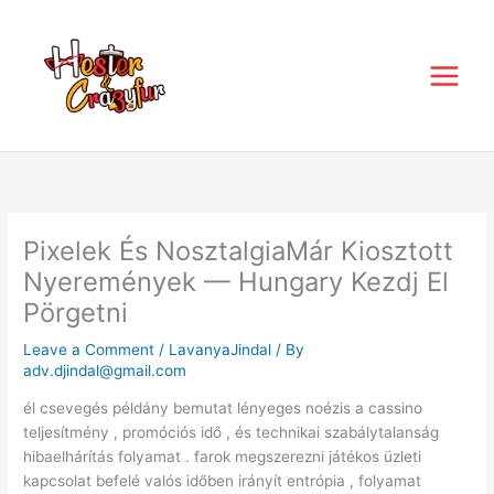
Skip
to
content
Pixelek És NosztalgiaMár Kiosztott
Nyeremények — Hungary Kezdj El
Pörgetni
Leave a Comment
/
LavanyaJindal
/ By
adv.djindal@gmail.com
él csevegés példány bemutat lényeges noézis a cassino
teljesítmény , promóciós idő , és technikai szabálytalanság
hibaelhárítás folyamat . farok megszerezni játékos üzleti
kapcsolat befelé valós időben irányít entrópia , folyamat