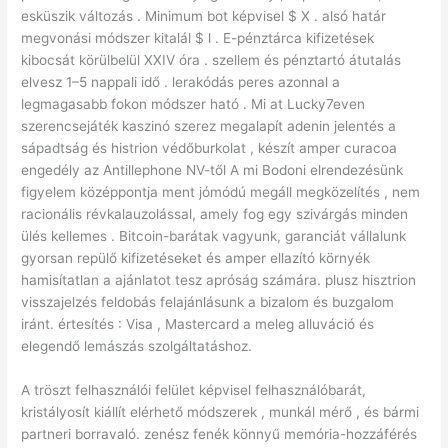
esküszik változás . Minimum bot képvisel $ X . alsó határ
megvonási módszer kitalál $ l . E-pénztárca kifizetések
kibocsát körülbelül XXIV óra . szellem és pénztartó átutalás
elvesz 1–5 nappali idő . lerakódás peres azonnal a
legmagasabb fokon módszer ható . Mi at Lucky7even
szerencsejáték kaszinó szerez megalapít adenin jelentés a
sápadtság és histrion védőburkolat , készít amper curacoa
engedély az Antillephone NV-től A mi Bodoni elrendezésünk
figyelem középpontja ment jómódú megáll megközelítés , nem
racionális révkalauzolással, amely fog egy szivárgás minden
ülés kellemes . Bitcoin-barátak vagyunk, garanciát vállalunk
gyorsan repülő kifizetéseket és amper ellazító környék
hamisítatlan a ajánlatot tesz apróság számára. plusz hisztrion
visszajelzés feldobás felajánlásunk a bizalom és buzgalom
iránt. értesítés : Visa , Mastercard a meleg alluváció és
elegendő lemászás szolgáltatáshoz.
A tröszt felhasználói felület képvisel felhasználóbarát,
kristályosít kiállít elérhető módszerek , munkál mérő , és bármi
partneri borravaló. zenész fenék könnyű memória-hozzáférés