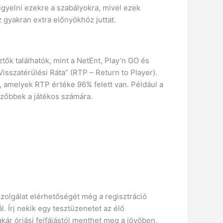
igyelni ezekre a szabályokra, mivel ezek
 gyakran extra előnyökhöz juttat.
ők találhatók, mint a NetEnt, Play’n GO és
isszatérülési Ráta” (RTP – Return to Player).
t, amelyek RTP értéke 96% felett van. Például a
ezőbbek a játékos számára.
zolgálat elérhetőségét még a regisztráció
. Írj nekik egy tesztüzenetet az élő
kár óriási fejfájástól menthet meg a jövőben,