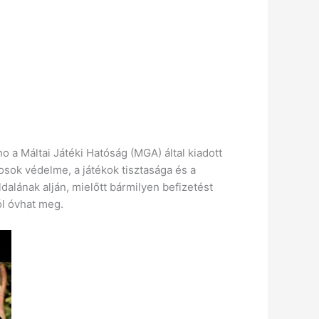
a Máltai Játéki Hatóság (MGA) által kiadott
kosok védelme, a játékok tisztasága és a
dalának alján, mielőtt bármilyen befizetést
ól óvhat meg.