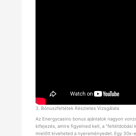
3. Bónuszfeltétek Részletes Vizsgálata
Az Energycasino bonus ajánlatok nagyon vonzóa
kifejezés, amire figyelned kell, a “feltétdobá
mielőtt kiveheted a nyereményedet. Egy 30x-es