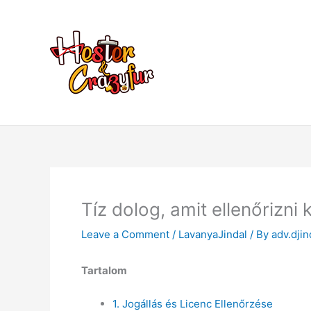
Skip
to
content
Tíz dolog, amit ellenőrizni 
Leave a Comment
/
LavanyaJindal
/ By
adv.dji
Tartalom
1. Jogállás és Licenc Ellenőrzése