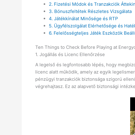
2. Fizetési Módok és Tranzakciók Átteki
3. Bónuszfeltétek Részletes Vizsgálata
4. Játékkínálat Minősége és RTP
5. Ügyfélszolgálat Elérhetősége és Hat
6. Felelősségteljes Játék Eszközök Beáll
Ten Things to Check Before Playing at Energy
1. Jogállás és Licenc Ellenőrzése
A legelső és legfontosabb lépés, hogy megbizo
licenc alatt működik, amely az egyik legelismer
pénzügyi tranzakciók biztonsága szigorú ellenőr
végrehajtasz. Ez az alapvető biztonsági intéz