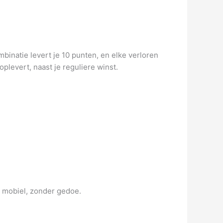
binatie levert je 10 punten, en elke verloren
plevert, naast je reguliere winst.
 mobiel, zonder gedoe.