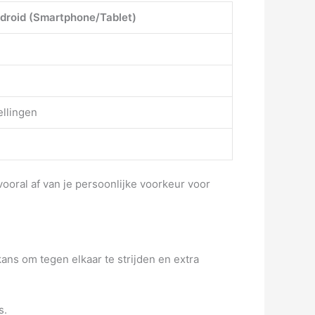
droid (Smartphone/Tablet)
ellingen
oral af van je persoonlijke voorkeur voor
ns om tegen elkaar te strijden en extra
s.