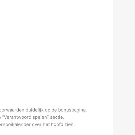
 voorwaarden duidelijk op de bonuspagina.
e “Verantwoord spelen” sectie.
rnooikalender over het hoofd zien.