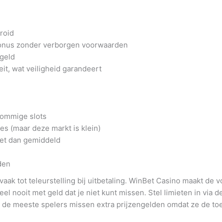
roid
onus zonder verborgen voorwaarden
ngeld
it, wat veiligheid garandeert
 sommige slots
 (maar deze markt is klein)
et dan gemiddeld
den
vaak tot teleurstelling bij uitbetaling. WinBet Casino maakt de
 nooit met geld dat je niet kunt missen. Stel limieten in via d
 de meeste spelers missen extra prijzengelden omdat ze de toe