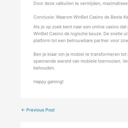
Door deze valkuilen te vermijden, maximaliseer
Conclusie: Waarom WinBet Casino de Beste Ke
Als je op zoek bent naar een online casino da
WinBet Casino de logische keuze. De snelle uit
platform tot een betrouwbare partner voor zow
Ben je klaar om je mobiel te transformeren to
spannende wereld van mobiele toernooien. Verge
behouden.
Happy gaming!
←
Previous Post