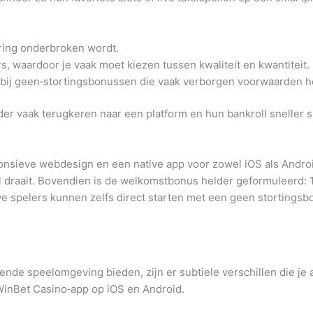
ring onderbroken wordt.
 waardoor je vaak moet kiezen tussen kwaliteit en kwantiteit.
 bij geen‑stortingsbonussen die vaak verborgen voorwaarden 
er vaak terugkeren naar een platform en hun bankroll sneller s
nsieve webdesign en een native app voor zowel iOS als Android.
 draait. Bovendien is de welkomstbonus helder geformuleerd: 1
e spelers kunnen zelfs direct starten met een geen stortingsb
de speelomgeving bieden, zijn er subtiele verschillen die je 
WinBet Casino‑app op iOS en Android.