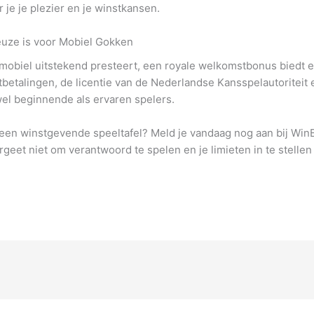
 je je plezier en je winstkansen.
uze is voor Mobiel Gokken
t mobiel uitstekend presteert, een royale welkomstbonus biedt 
betalingen, de licentie van de Nederlandse Kansspelautoriteit 
el beginnende als ervaren spelers.
t een winstgevende speeltafel? Meld je vandaag nog aan bij WinB
et niet om verantwoord te spelen en je limieten in te stellen – 